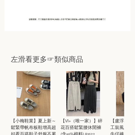
左滑看更多☞類似商品
【小梅鞋業】夏上新～
【VI+（唯一家）】碎
【盧浮Sei
鬆緊帶帆布板鞋增高超
花百搭鬆緊腰休閒褲
工裝風立體
好看百搭鞋子舒服不累
(含95%棉料) 83522
牛仔褲 Z456