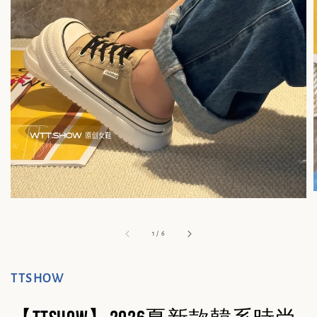
1
/
6
TTSHOW