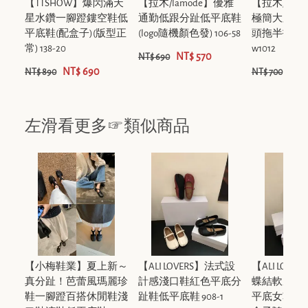
【TTSHOW】爆閃滿天
【拉木/lamode】優雅
【拉木/lam
星水鑽一腳蹬鏤空鞋低
通勤低跟分趾低平底鞋
極簡大牌蟒
平底鞋(配盒子)(版型正
(logo隨機顏色發) 106-58
頭拖半拖粗
常) 138-20
w1012
NT$ 570
NT$ 690
NT$ 690
NT$
NT$ 890
NT$ 700
左滑看更多☞類似商品
【小梅鞋業】夏上新～
【ALI LOVERS】法式設
【ALI LOV
真分趾！芭蕾風瑪麗珍
計感淺口鞋紅色平底分
蝶結軟底淺
鞋一腳蹬百搭休閒鞋淺
趾鞋低平底鞋 908-1
平底女鞋低