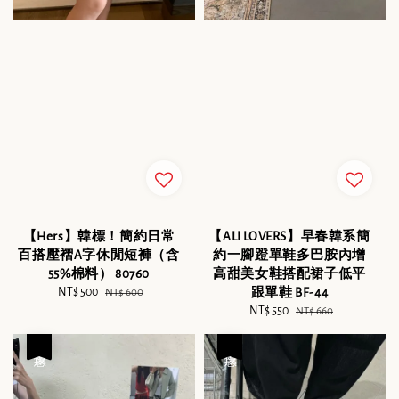
【Hers】韓標！簡約日常
【ALI LOVERS】早春韓系簡
百搭壓褶A字休閒短褲（含
約一腳蹬單鞋多巴胺內增
55%棉料） 80760
高甜美女鞋搭配裙子低平
Sale
NT$ 500
Regular
跟單鞋 BF-44
NT$ 600
price
price
Sale
NT$ 550
Regular
NT$ 660
price
price
優惠
優惠