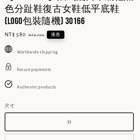
色分趾鞋復古女鞋低平底鞋
(logo包裝隨機) 30166
Sale
NT$ 580
Regular
優惠
NT$ 700
price
price
Worldwide shipping
Secure payments
Authentic products
尺寸
35