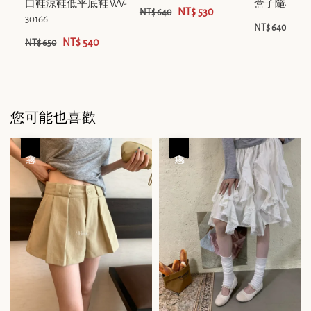
口鞋涼鞋低平底鞋 WV-
盒子隨機) 88
NT$ 530
NT$ 640
30166
NT$
NT$ 640
NT$ 540
NT$ 650
您可能也喜歡
優惠
優惠