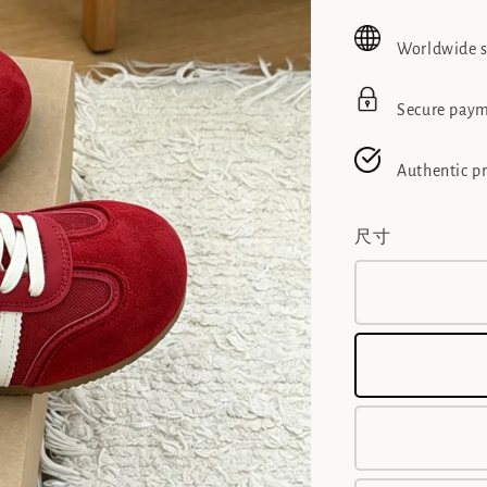
price
pric
Worldwide 
Secure pay
Authentic p
尺寸