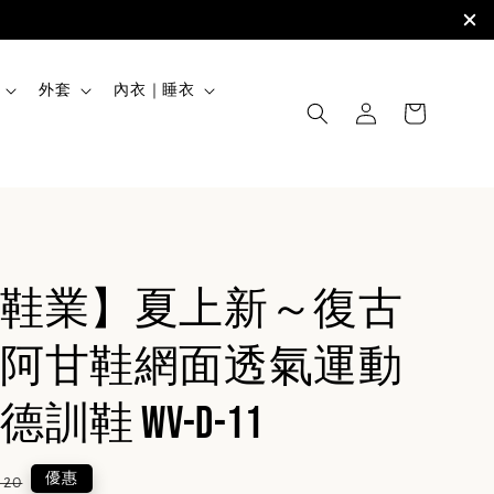
外套
內衣｜睡衣
鞋業】夏上新～復古
阿甘鞋網面透氣運動
訓鞋 WV-D-11
lar
優惠
520