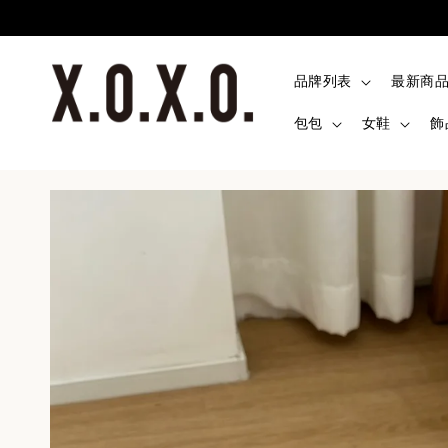
品牌列表
最新商
包包
女鞋
飾