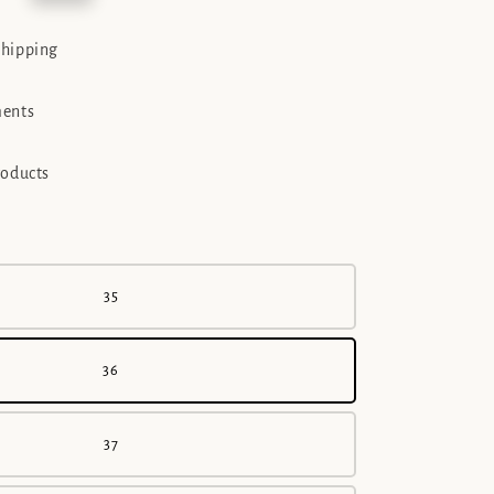
e
shipping
ments
roducts
35
36
37