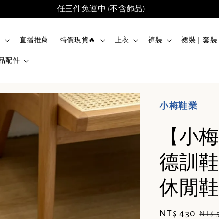
任三件免運中 (不含飾品)
品
直播推薦
特價現貨🔥
上衣
褲裝
裙裝｜套裝
品配件
小梅鞋業
【小梅
德訓鞋
休閒鞋德
Sale
NT$ 430
Regu
NT$ 