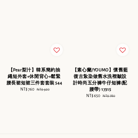
【Pear梨汁】韓系簡約抽
【素心蘭/YOUMO】懷舊藍
繩短外套+休閒背心+鬆緊
復古紮染做舊水洗褶皺設
腰長裙短裙三件套套裝 544
計時尚五分褲牛仔短褲(配
Sale
NT$ 760
Regular
腰帶) 17315
NT$ 920
price
price
Sale
NT$ 650
Regular
NT$ 780
price
price