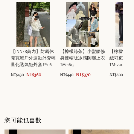
【INNER茵內】防曬休
【檸檬綠茶】小蠻腰修
【檸檬綠茶
閒寬鬆戶外運動外套輕
身連帽版冰感防曬上衣
絨可束腳休
量化透氣短外套 FY08
TM-1815
TM1200
NT$360
NT$370
NT$
NT$430
NT$440
NT$600
您可能也喜歡
優惠
優惠