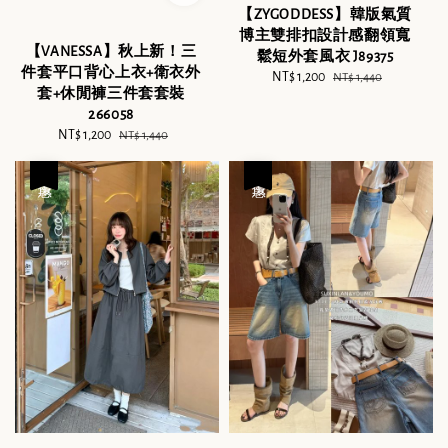
【ZYGODDESS】韓版氣質
博主雙排扣設計感翻領寬
【VANESSA】秋上新！三
鬆短外套風衣 J89375
件套平口背心上衣+衛衣外
Sale
NT$ 1,200
Regular
NT$ 1,440
套+休閒褲三件套套裝
price
price
266058
Sale
NT$ 1,200
Regular
NT$ 1,440
price
price
優惠
優惠