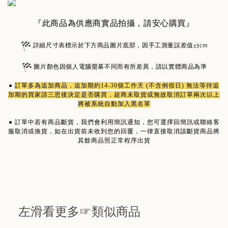
『此商品為供應商實品拍攝，請安心購買』
詳細尺寸表標示於下方商品圖片底部，因手工測量誤差值±3cm
圖片顏色因個人電腦螢幕不同而有所差異，請以實體商品為準
●
訂單多為
追加商品
，追加期約14-30個工作天 (不含例假日) 無法等待追
加期的買家請三思後決定是否購買，超商未取貨或無故取消訂單兩次以上
將被系統自動加入黑名單
●
訂單中若有商品斷貨，我們會利用簡訊通知，您可選擇回簡訊或聯絡客
服取消或換貨，如在出貨前未收到您的回覆，一律直接取消該斷貨商品將
其餘商品照正常程序出貨
左滑看更多☞類似商品