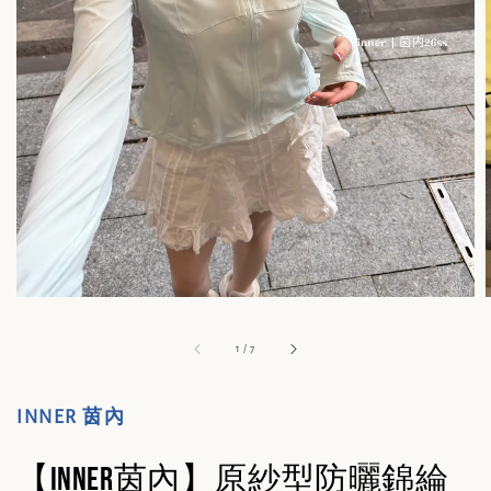
1
/
7
INNER 茵內
【INNER茵內】原紗型防曬錦綸