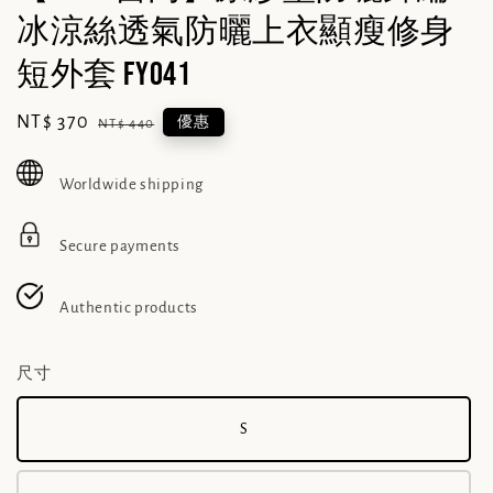
冰涼絲透氣防曬上衣顯瘦修身
短外套 FY041
Sale
NT$ 370
Regular
優惠
NT$ 440
price
price
Worldwide shipping
Secure payments
Authentic products
尺寸
S