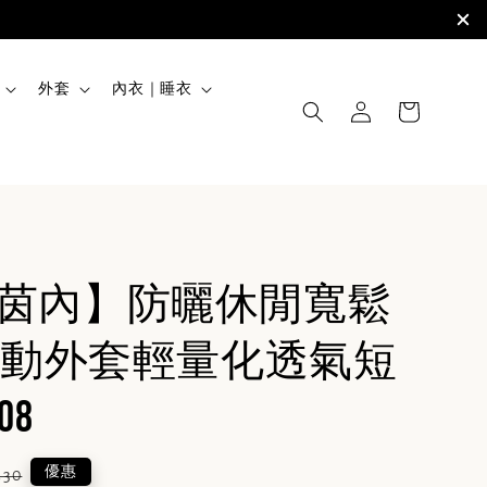
外套
內衣｜睡衣
NER茵內】防曬休閒寬鬆
動外套輕量化透氣短
08
lar
優惠
430