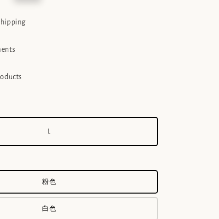
e
shipping
ments
roducts
L
粉色
白色