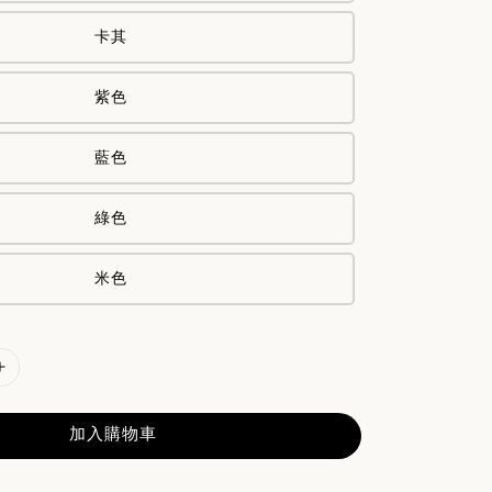
卡其
紫色
藍色
綠色
米色
加入購物車