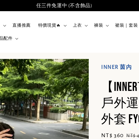
任三件免運中 (不含飾品)
品
直播推薦
特價現貨🔥
上衣
褲裝
裙裝｜套裝
品配件
INNER 茵內
【IN
戶外運
外套 FY
Sale
NT$ 360
Regu
NT$ 