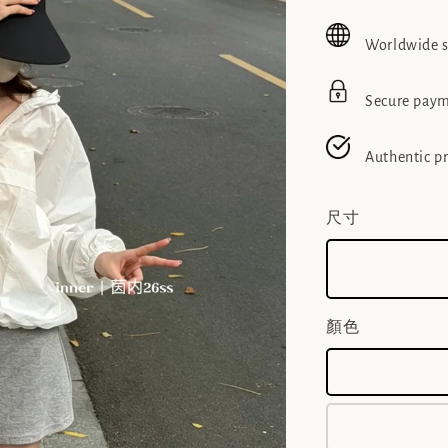
price
pric
Worldwide 
Secure pay
Authentic p
尺寸
顏色