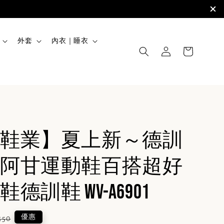
外套
內衣｜睡衣
鞋業】夏上新～德訓
阿甘運動鞋百搭超好
德訓鞋 WV-A6901
ular
優惠
550