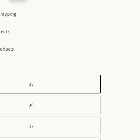
e
shipping
ments
roducts
35
36
37