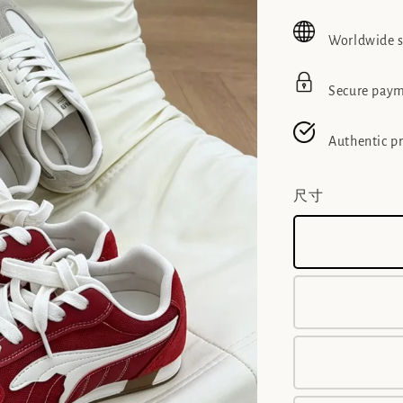
price
pric
Worldwide 
Secure pay
Authentic p
尺寸