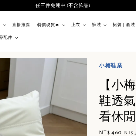
任三件免運中 (不含飾品)
品
直播推薦
特價現貨🔥
上衣
褲裝
裙裝｜套裝
品配件
小梅鞋業
【小梅
鞋透氣
看休閒鞋
Sale
NT$ 460
Reg
NT$ 