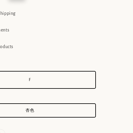
e
shipping
ments
roducts
F
杏色