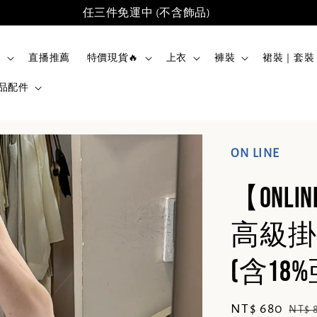
任三件免運中 (不含飾品)
品
直播推薦
特價現貨🔥
上衣
褲裝
裙裝｜套裝
品配件
ON LINE
【ONL
高級掛
(含18%
Sale
NT$ 680
Regu
NT$ 