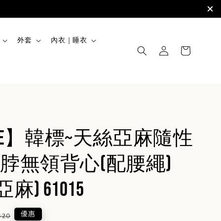
外套
內衣｜睡衣
INE】韓標~天絲亞麻隨性
脖無領背心(配腰繩)
亞麻) 61015
lar
優惠
820