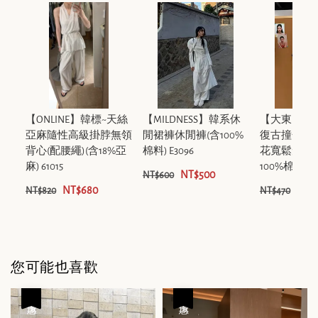
【ONLINE】韓標~天絲
【MILDNESS】韓系休
【大東DAD
亞麻隨性高級掛脖無領
閒裙褲休閒褲(含100%
復古撞色插
背心(配腰繩)(含18%亞
棉料) E3096
花寬鬆短袖
麻) 61015
100%棉料） 7
NT$500
NT$600
NT$680
NT$
NT$820
NT$470
您可能也喜歡
優惠
優惠