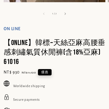
1
/
7
ON LINE
【ONLINE】韓標~天絲亞麻高腰垂
感刺繡氣質休閒褲(含18%亞麻)
61016
Sale
NT$ 930
Regular
優惠
NT$ 1,120
price
price
Worldwide shipping
Secure payments