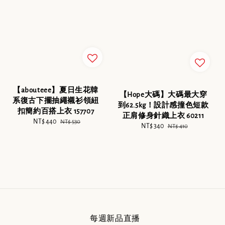
【abouteee】夏日生花韓
【Hope大碼】大碼最大穿
系復古下擺抽繩襯衫領紐
到62.5kg！設計感撞色短款
扣簡約百搭上衣 157707
正肩修身針織上衣 60211
Sale
NT$ 440
Regular
NT$ 530
Sale
NT$ 340
Regular
NT$ 410
price
price
price
price
每週新品直播