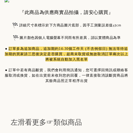
『此商品為供應商實品拍攝，請安心購買』
詳細尺寸表標示於下方商品圖片底部，因手工測量誤差值±3cm
圖片顏色因個人電腦螢幕不同而有所差異，請以實體商品為準
●
訂單多為
追加商品
，追加期約14-30個工作天 (不含例假日) 無法等待追
加期的買家請三思後決定是否購買，超商未取貨或無故取消訂單兩次以上
將被系統自動加入黑名單
●
訂單中若有商品斷貨，我們會利用簡訊通知，您可選擇回簡訊或聯絡客
服取消或換貨，如在出貨前未收到您的回覆，一律直接取消該斷貨商品將
其餘商品照正常程序出貨
左滑看更多☞類似商品