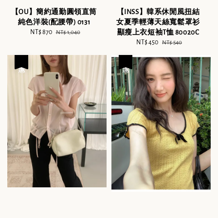
【OU】簡約通勤圓領直筒
【INSS】韓系休閒風扭結
純色洋裝(配腰帶) 0131
女夏季輕薄天絲寬鬆罩衫
Sale
NT$ 870
Regular
顯瘦上衣短袖T恤 80020C
NT$ 1,040
price
price
Sale
NT$ 450
Regular
NT$ 540
price
price
優惠
優惠