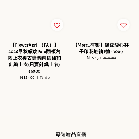
【FlowerApril（FA）】
【More..有熊】條紋愛心杯
2026早秋螺紋Polo翻領內
子印花短袖T恤 13009
搭上衣復古慵懶內搭紐扣
Sale
NT$ 650
Regular
NT$ 780
針織上衣(只賣針織上衣)
price
price
95000
Sale
NT$ 400
Regular
NT$ 480
price
price
每週新品直播