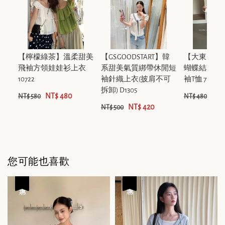
【檸檬綠茶】溫柔甜美
【GS.GOODSTART】韓
【大東DAD
飛袖方領娃娃衫上衣
系甜美氣質綁帶休閒短
蝴蝶結草莓
10722
袖針織上衣(披肩不可
袖T恤 7762
拆卸) D1305
NT$ 480
NT$
NT$ 580
NT$ 480
NT$ 420
NT$ 500
您可能也喜歡
優惠
優惠