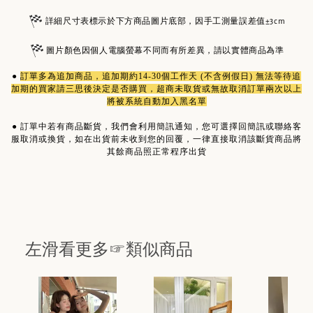
詳細尺寸表標示於下方商品圖片底部，因手工測量誤差值±3cm
圖片顏色因個人電腦螢幕不同而有所差異，請以實體商品為準
●
訂單多為
追加商品
，追加期約14-30個工作天 (不含例假日) 無法等待追
加期的買家請三思後決定是否購買，超商未取貨或無故取消訂單兩次以上
將被系統自動加入黑名單
●
訂單中若有商品斷貨，我們會利用簡訊通知，您可選擇回簡訊或聯絡客
服取消或換貨，如在出貨前未收到您的回覆，一律直接取消該斷貨商品將
其餘商品照正常程序出貨
左滑看更多☞類似商品