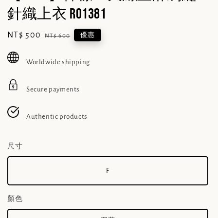
針織上衣 R01381
Sale
NT$ 500
Regular
優惠
NT$ 600
price
price
Worldwide shipping
Secure payments
Authentic products
尺寸
F
顏色