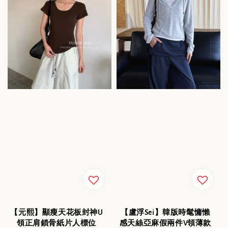
【元熙】顯瘦天花板封神U
【盧浮Sei】韓版時髦慵懶
領正肩鎖骨紙片人標位
感天絲亞麻假兩件V領薄款