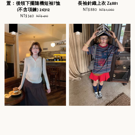
置：後領下擺隨機短袖T恤
長袖針織上衣 Z4881
(不含項鍊) 26312
Sale
NT$ 880
Regular
NT$ 1,060
Sale
NT$ 340
Regular
price
price
NT$ 410
price
price
優惠
優惠