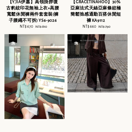
【Y.JIA伊嘉】高領掛脖復
【GRACETINAHOO】30%
古豹紋印花無袖上衣+高腰
亞麻法式天絲亞麻條紋極
寬鬆休閒褲兩件套套裝(褲
簡鬆弛感通勤百搭休閒短
子腰繩不可拆) YS6-9026
褲 KA9112
Sale
NT$ 670
Regular
Sale
NT$ 660
Regular
NT$ 810
NT$ 790
price
price
price
price
優惠
優惠