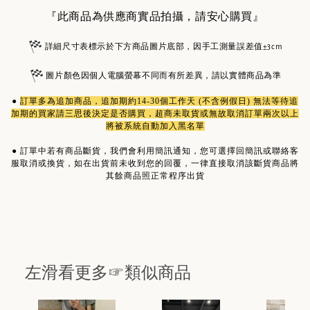
『此商品為供應商實品拍攝，請安心購買』
詳細尺寸表標示於下方商品圖片底部，因手工測量誤差值±3cm
圖片顏色因個人電腦螢幕不同而有所差異，請以實體商品為準
●
訂單多為
追加商品
，追加期約14-30個工作天 (不含例假日) 無法等待追
加期的買家請三思後決定是否購買，超商未取貨或無故取消訂單兩次以上
將被系統自動加入黑名單
●
訂單中若有商品斷貨，我們會利用簡訊通知，您可選擇回簡訊或聯絡客
服取消或換貨，如在出貨前未收到您的回覆，一律直接取消該斷貨商品將
其餘商品照正常程序出貨
左滑看更多☞類似商品