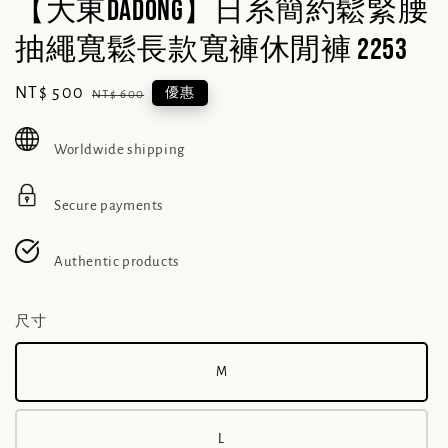
【大東DADONG】日系簡約鬆緊腰
抽繩寬鬆長款寬褲休閒褲 2253
Sale
NT$ 500
Regular
優惠
NT$ 600
price
price
Worldwide shipping
Secure payments
Authentic products
尺寸
M
L