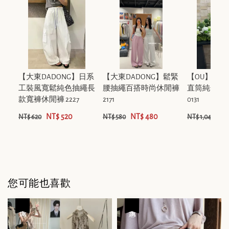
【大東DADONG】日系
【大東DADONG】鬆緊
【OU】簡
工裝風寬鬆純色抽繩長
腰抽繩百搭時尚休閒褲
直筒純色洋裝
款寬褲休閒褲 2227
2171
0131
NT$ 520
NT$ 480
NT
NT$ 620
NT$ 580
NT$ 1,040
您可能也喜歡
優惠
優惠