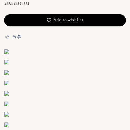
SKU: 81367552
Add to wishlist
分享