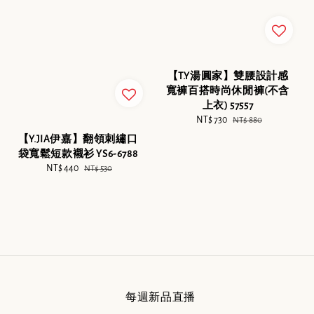
【T.Y湯圓家】雙腰設計感
寬褲百搭時尚休閒褲(不含
上衣) 57557
Sale
NT$ 730
Regular
NT$ 880
price
price
【Y.JIA伊嘉】翻領刺繡口
袋寬鬆短款襯衫 YS6-6788
Sale
NT$ 440
Regular
NT$ 530
price
price
每週新品直播