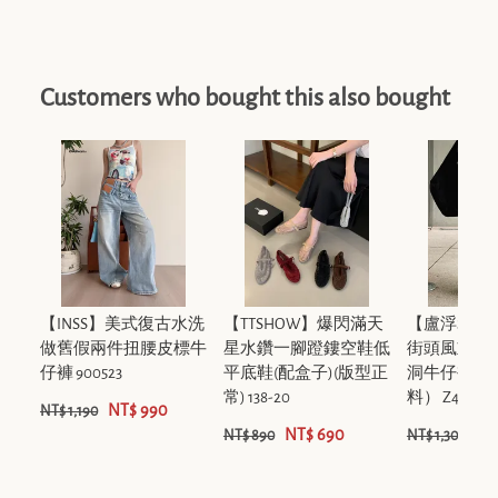
Customers who bought this also bought
【INSS】美式復古水洗
【TTSHOW】爆閃滿天
【盧浮Sei
做舊假兩件扭腰皮標牛
星水鑽一腳蹬鏤空鞋低
街頭風重工
仔褲 900523
平底鞋(配盒子)(版型正
洞牛仔褲（含
常) 138-20
料） Z4690
NT$ 990
NT$ 1,190
NT$ 690
NT
NT$ 890
NT$ 1,300