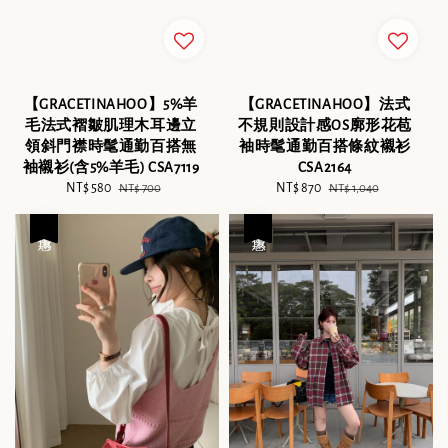
【GRACETINAHOO】5%羊
【GRACETINAHOO】法式
毛法式褶皺肌理木耳邊立
不規則設計感OS廓形花苞
領斜門襟時髦通勤百搭無
袖時髦通勤百搭條紋襯衫
袖襯衫(含5%羊毛) CSA7119
CSA2164
Sale
NT$ 580
Regular
Sale
NT$ 870
Regular
NT$ 700
NT$ 1,040
price
price
price
price
優惠
優惠