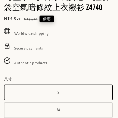
袋空氣暗條紋上衣襯衫 Z4740
Sale
NT$ 820
Regular
優惠
NT$ 980
price
price
Worldwide shipping
Secure payments
Authentic products
尺寸
S
M