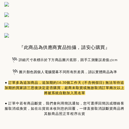
『此商品為供應商實品拍攝，請安心購買』
詳細尺寸表標示於下方商品圖片底部，因手工測量誤差值±3cm
圖片顏色因個人電腦螢幕不同而有所差異，請以實體商品為準
●
訂單多為
追加商品
，追加期約14-30個工作天 (不含例假日) 無法等待追
加期的買家請三思後決定是否購買，超商未取貨或無故取消訂單兩次以上
將被系統自動加入黑名單
●
訂單中若有商品斷貨，我們會利用簡訊通知，您可選擇回簡訊或聯絡客
服取消或換貨，如在出貨前未收到您的回覆，一律直接取消該斷貨商品將
其餘商品照正常程序出貨