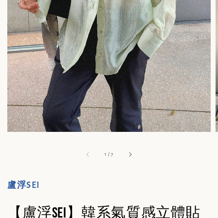
1
/
7
盧浮SEI
【盧浮Sei】韓系氣質感立體貼