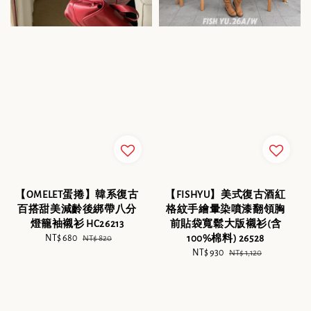
【OMELET蛋捲】韓系復古
【FISHYU】美式復古酒紅
百搭甜美減齡後綁帶八分
格紋手繪暈染噴漆翻領胸
燈籠袖襯衫 HC26213
前貼袋寬鬆大版襯衫(含
Sale
NT$ 680
Regular
100%棉料) 26528
NT$ 820
price
price
Sale
NT$ 930
Regular
NT$ 1,120
price
price