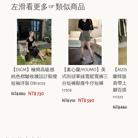
左滑看更多☞類似商品
【DIGM】極簡高級感
【素心蘭/YOUMO】美
【MZISTU
純色褶皺收腰設計顯瘦
式街頭軍綠寬鬆寬褲三
蘭韓版夏季
短袖洋裝 DB13033
分短褲顯瘦牛仔短褲
肩帶上衣+
17306
腳百搭休閒
NT$ 730
NT$ 880
111373
NT$ 590
NT$ 710
NT$
NT$ 880