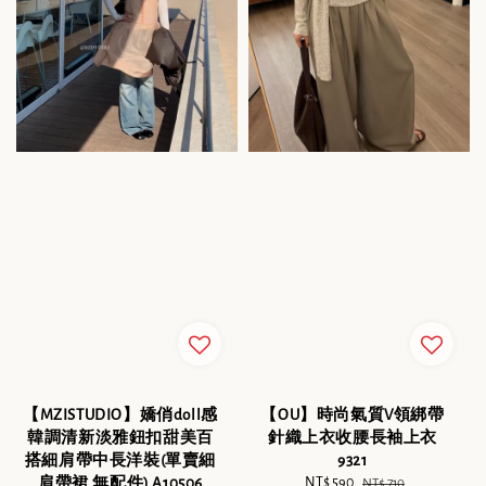
【MZISTUDIO】嬌俏doll感
【OU】時尚氣質V領綁帶
韓調清新淡雅鈕扣甜美百
針織上衣收腰長袖上衣
搭細肩帶中長洋裝(單賣細
9321
肩帶裙,無配件) A10506
Sale
NT$ 590
Regular
NT$ 710