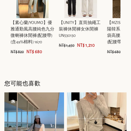
【素心蘭/YOUMO】優
【UNITY】直筒抽繩工
【MZISTU
雅通勤風高腰純色九分
裝褲休閒褲女休閒褲
陽韓系夏日
微喇褲休閒褲(配腰帶)
UN530130
袋高腰工裝
(含49%棉料) 1670
(配腰帶) 1929
NT$ 1,210
NT$ 1,450
NT$ 680
NT$
NT$ 820
NT$ 680
您可能也喜歡
優惠
優惠