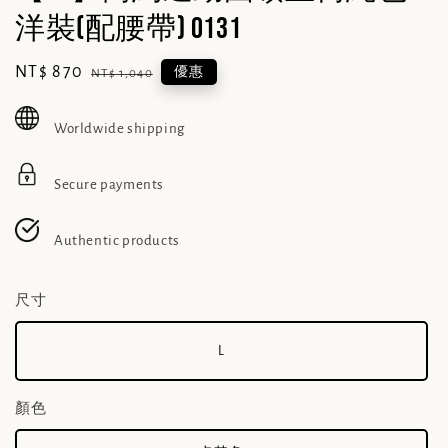
洋裝(配腰帶) 0131
Sale
NT$ 870
Regular
優惠
NT$ 1,040
price
price
Worldwide shipping
Secure payments
Authentic products
尺寸
L
顏色