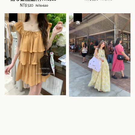
Sale
NT$ 520
Regular
price
price
NT$ 620
price
price
優惠
優惠