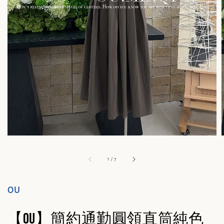
1
/
7
OU
【OU】簡約通勤圓領直筒純色