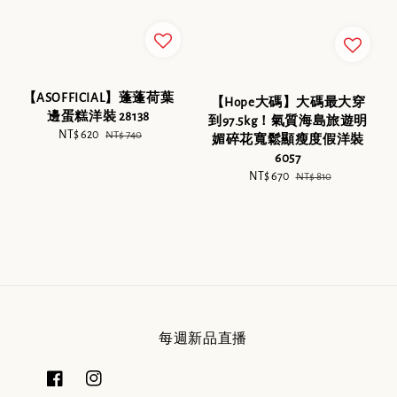
【ASOFFICIAL】蓬蓬荷葉
【Hope大碼】大碼最大穿
邊蛋糕洋裝 28138
到97.5kg！氣質海島旅遊明
Sale
NT$ 620
Regular
NT$ 740
媚碎花寬鬆顯瘦度假洋裝
price
price
6057
Sale
NT$ 670
Regular
NT$ 810
price
price
每週新品直播