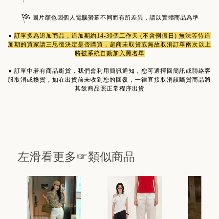
圖片顏色因個人電腦螢幕不同而有所差異，請以實體商品為準
●
訂單多為
追加商品
，追加期約14-30個工作天 (不含例假日) 無法等待追
加期的買家請三思後決定是否購買，超商未取貨或無故取消訂單兩次以上
將被系統自動加入黑名單
●
訂單中若有商品斷貨，我們會利用簡訊通知，您可選擇回簡訊或聯絡客
服取消或換貨，如在出貨前未收到您的回覆，一律直接取消該斷貨商品將
其餘商品照正常程序出貨
左滑看更多☞類似商品