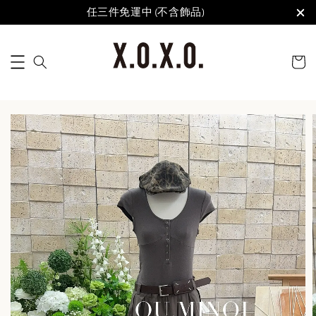
任三件免運中 (不含飾品)