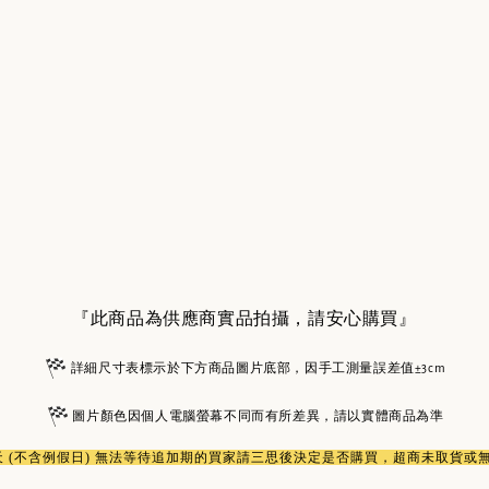
『此商品為供應商實品拍攝，請安心購買』
詳細尺寸表標示於下方商品圖片底部，因手工測量誤差值±3cm
圖片顏色因個人電腦螢幕不同而有所差異，請以實體商品為準
作天 (不含例假日) 無法等待追加期的買家請三思後決定是否購買，超商未取貨