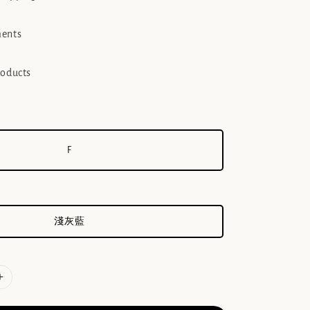
ments
roducts
F
淺灰藍