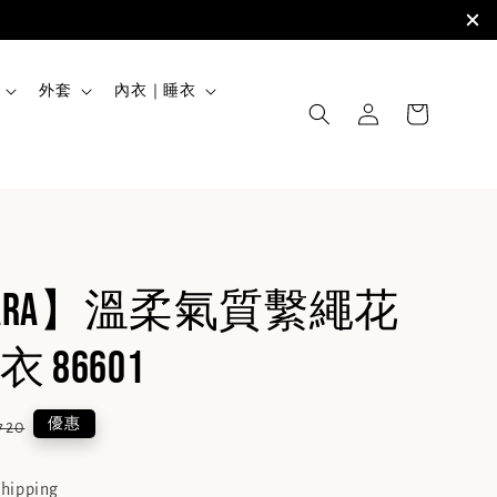
外套
內衣｜睡衣
BARA】溫柔氣質繫繩花
 86601
ular
優惠
720
e
shipping