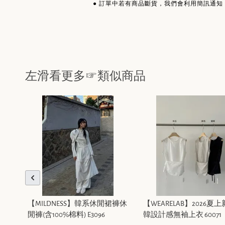
●
訂單中若有商品斷貨，我們會利用簡訊通知
左滑看更多☞類似商品
【MILDNESS】韓系休閒裙褲休
【WEARELAB】2026夏
閒褲(含100%棉料) E3096
韓設計感無袖上衣 60071