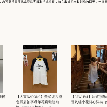
，您可選擇回簡訊或聯絡客服取消或換貨，如在出貨前未收到您的回覆，一律
上新簡
【大東DADONG】美式復古撞
【RS.WHMT】法式別
色插肩袖字母印花寬鬆短袖T
邊刺繡小花背心洋裝 Q59