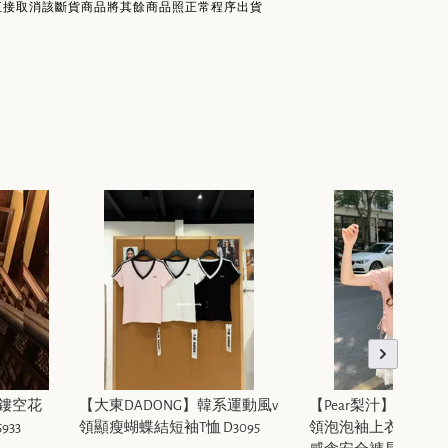
直接取消該斷貨商品將其餘商品照正常程序出貨
致鏤空花
【大東DADONG】韓系運動風v
【Pear梨汁】韓系
33
領顯瘦蝴蝶結短袖T恤 D3095
領泡泡袖上衣+蕾絲