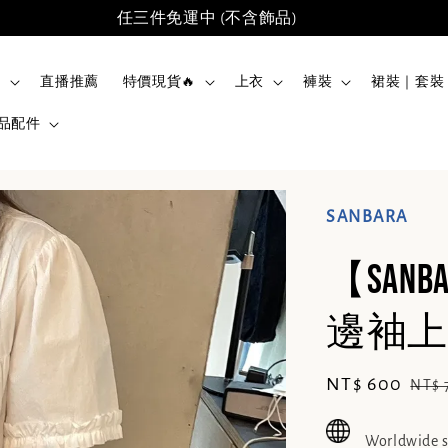
任三件免運中 (不含飾品)
品
直播推薦
特價現貨🔥
上衣
褲裝
裙裝｜套裝
品配件
SANBARA
【SAN
邊袖上衣
Sale
NT$ 600
Reg
NT$ 
price
pric
Worldwide 