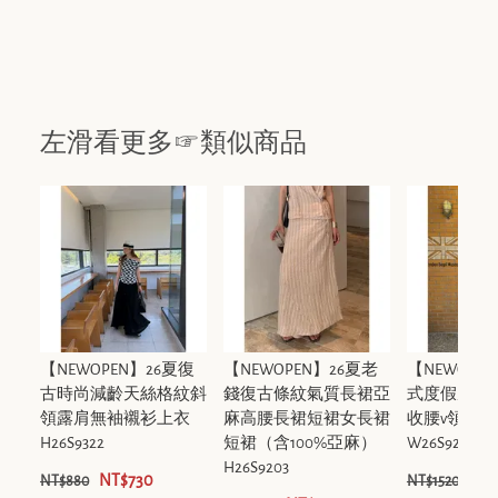
左滑看更多☞類似商品
【NEWOPEN】26夏復
【NEWOPEN】26夏老
【NEWOPE
古時尚減齡天絲格紋斜
錢復古條紋氣質長裙亞
式度假風無
領露肩無袖襯衫上衣
麻高腰長裙短裙女長裙
收腰v領洋
H26S9322
短裙（含100%亞麻）
W26S9293
H26S9203
NT$730
NT$
NT$880
NT$1520