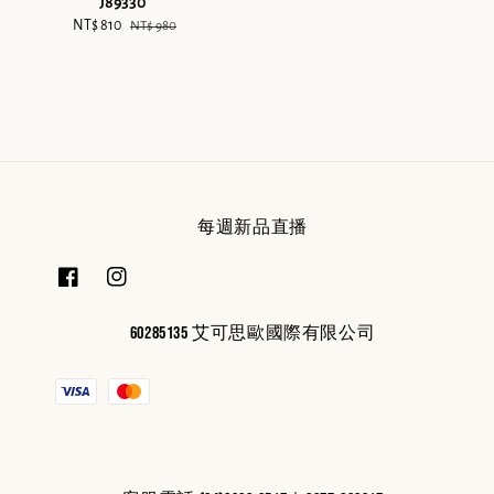
J89330
Sale
NT$ 810
Regular
NT$ 980
price
price
每週新品直播
60285135 艾可思歐國際有限公司