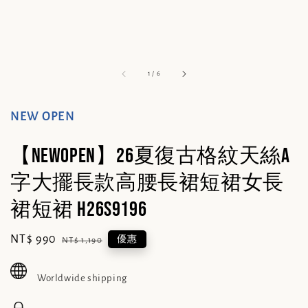
1
/
6
NEW OPEN
【NEWOPEN】26夏復古格紋天絲A
字大擺長款高腰長裙短裙女長
裙短裙 H26S9196
Sale
NT$ 990
Regular
優惠
NT$ 1,190
price
price
Worldwide shipping