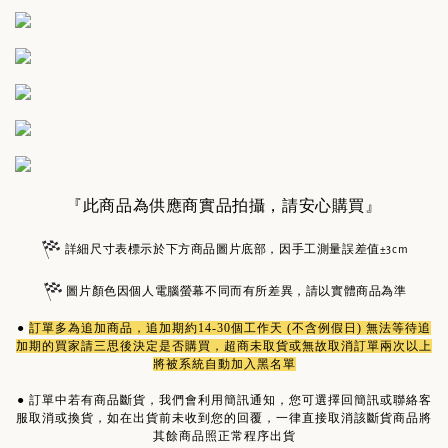
『此商品為供應商實品拍攝，請安心購買』
詳細尺寸表標示於下方商品圖片底部，因手工測量誤差值±3cm
圖片顏色因個人電腦螢幕不同而有所差異，請以實體商品為準
●
訂單多為
追加商品
，追加期約14-30個工作天 (不含例假日) 無法等待追
加期的買家請三思後決定是否購買，超商未取貨或無故取消訂單兩次以上
將被系統自動加入黑名單
●
訂單中若有商品斷貨，我們會利用簡訊通知，您可選擇回簡訊或聯絡客
服取消或換貨，如在出貨前未收到您的回覆，一律直接取消該斷貨商品將
其餘商品照正常程序出貨