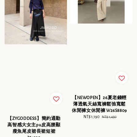
【NEWOPEN】26夏老錢輕
薄透氣天絲寬褲鬆弛寬鬆
休閒褲女休閒褲 W26S8809
Sale
NT$ 1,190
Regular
NT$ 1,430
【ZYGODDESS】簡約通勤
price
price
高智感大女主pu皮高腰顯
瘦魚尾皮裙長裙短裙