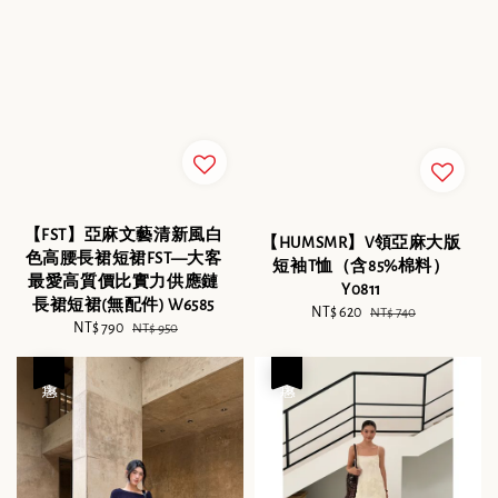
【FST】亞麻文藝清新風白
【HUMSMR】V領亞麻大版
色高腰長裙短裙FST—大客
短袖T恤（含85%棉料）
最愛高質價比實力供應鏈
Y0811
長裙短裙(無配件) W6585
Sale
NT$ 620
Regular
NT$ 740
Sale
NT$ 790
Regular
NT$ 950
price
price
price
price
優惠
優惠