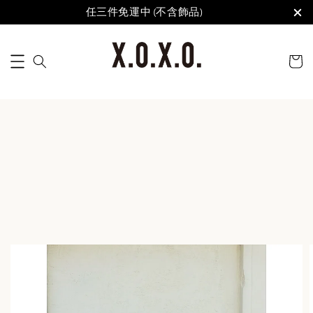
任三件免運中 (不含飾品)