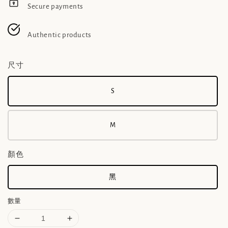
Secure payments
Authentic products
尺寸
S
M
顏色
黑
數量