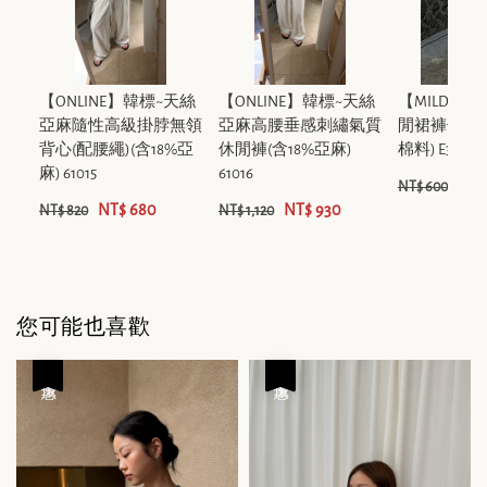
【ONLINE】韓標~天絲
【ONLINE】韓標~天絲
【MILDNE
亞麻隨性高級掛脖無領
亞麻高腰垂感刺繡氣質
閒裙褲休閒褲
背心(配腰繩)(含18%亞
休閒褲(含18%亞麻)
棉料) E3096
麻) 61015
61016
NT$
NT$ 600
NT$ 680
NT$ 930
NT$ 820
NT$ 1,120
您可能也喜歡
優惠
優惠