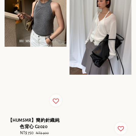
【HUMSMR】簡約針織純
色背心 G2020
Sale
NT$ 750
Regular
NT$ 900