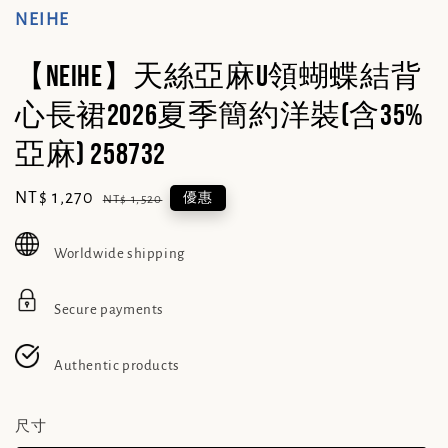
NEIHE
【NEIHE】天絲亞麻U領蝴蝶結背
心長裙2026夏季簡約洋裝(含35%
亞麻) 258732
Sale
NT$ 1,270
Regular
優惠
NT$ 1,520
price
price
Worldwide shipping
Secure payments
Authentic products
尺寸