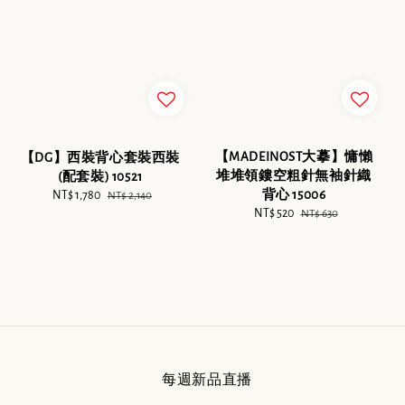
【MADEINOST大摹】慵懶
【DG】西裝背心套裝西裝
堆堆領鏤空粗針無袖針織
(配套裝) 10521
背心 15006
Sale
NT$ 1,780
Regular
NT$ 2,140
Sale
NT$ 520
Regular
price
price
NT$ 630
price
price
每週新品直播