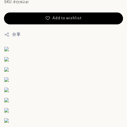
SKU: 81376241
Add to wishlist
分享