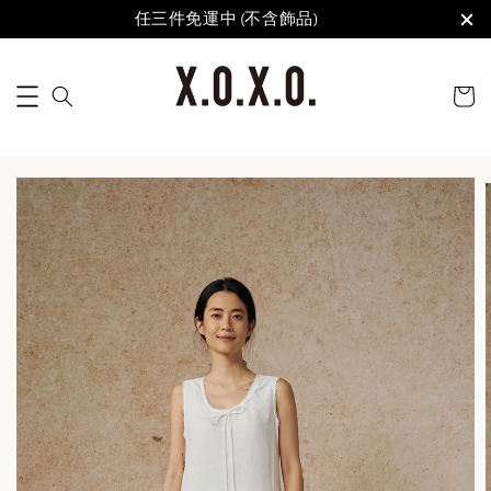
任三件免運中 (不含飾品)