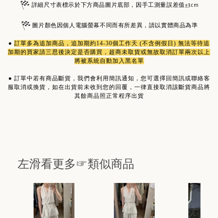
詳細尺寸表標示於下方商品圖片底部，因手工測量誤差值±3cm
圖片顏色因個人電腦螢幕不同而有所差異，請以實體商品為準
●
訂單多為
追加商品
，追加期約14-30個工作天 (不含例假日) 無法等待追
加期的買家請三思後決定是否購買，超商未取貨或無故取消訂單兩次以上
將被系統自動加入黑名單
●
訂單中若有商品斷貨，我們會利用簡訊通知，您可選擇回簡訊或聯絡客
服取消或換貨，如在出貨前未收到您的回覆，一律直接取消該斷貨商品將
其餘商品照正常程序出貨
左滑看更多☞類似商品