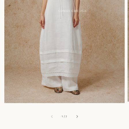
1
/
7