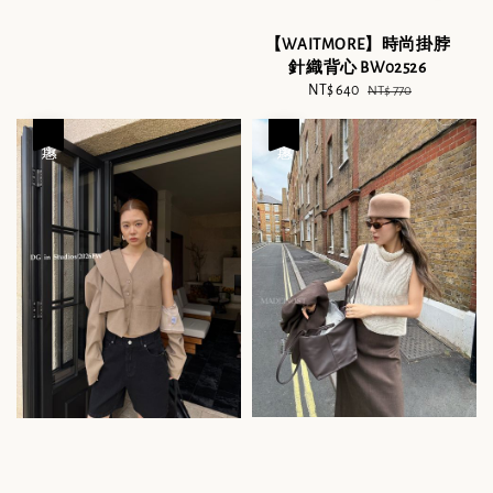
price
price
【WAITMORE】時尚掛脖
針織背心 BW02526
Sale
NT$ 640
Regular
NT$ 770
price
price
優惠
優惠