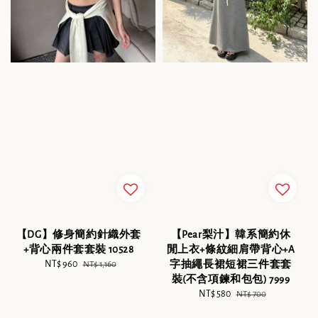
【DG】修身簡約針織外套
【Pear梨汁】韓系簡約休
+背心兩件套套裝 10528
閒上衣+條紋細肩帶背心+A
Sale
NT$ 960
Regular
字抽繩長裙短裙三件套套
NT$ 1,160
price
price
裝(不含項鍊和包包) 7999
Sale
NT$ 580
Regular
NT$ 700
price
price