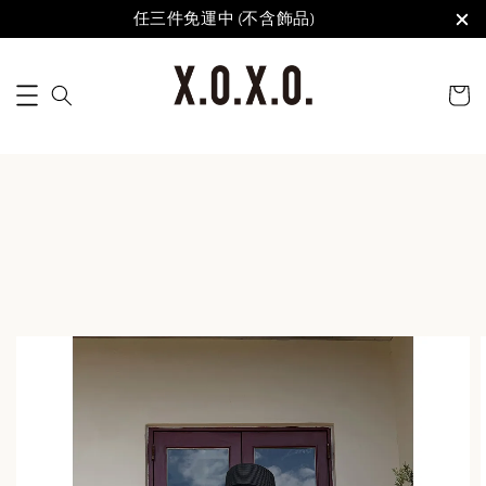
任三件免運中 (不含飾品)