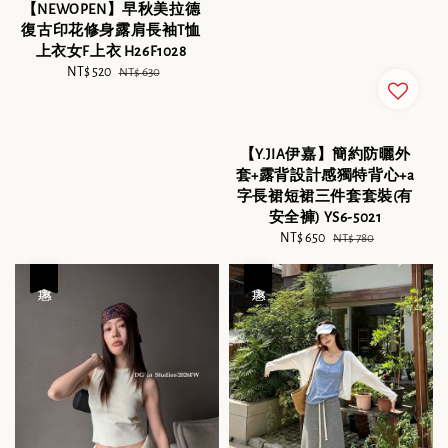
【NEWOPEN】早秋美拉德
復古印花修身露肩長袖T恤
上衣女F上衣 H26F1028
Sale
NT$ 520
Regular
NT$ 630
price
price
【Y.JIA伊嘉】簡約防曬外
套+露背設計感獨特背心+a
字長裙短裙三件套套裝(有
安全褲) YS6-5021
Sale
NT$ 650
Regular
NT$ 780
price
price
優惠
優惠