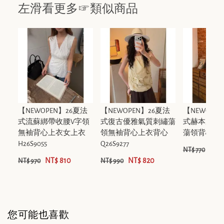
左滑看更多☞類似商品
【NEWOPEN】26夏法
【NEWOPEN】26夏法
【NEWOPE
式流蘇綁帶收腰V字領
式復古優雅氣質刺繡蕩
式赫本風天
無袖背心上衣女上衣
領無袖背心上衣背心
蕩領背心上衣 H
H26S9055
Q26S9277
NT$
NT$ 770
NT$ 810
NT$ 820
NT$ 970
NT$ 990
您可能也喜歡