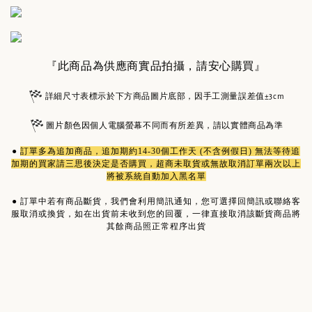
『此商品為供應商實品拍攝，請安心購買』
詳細尺寸表標示於下方商品圖片底部，因手工測量誤差值±3cm
圖片顏色因個人電腦螢幕不同而有所差異，請以實體商品為準
●
訂單多為
追加商品
，追加期約14-30個工作天 (不含例假日) 無法等待追
加期的買家請三思後決定是否購買，超商未取貨或無故取消訂單兩次以上
將被系統自動加入黑名單
●
訂單中若有商品斷貨，我們會利用簡訊通知，您可選擇回簡訊或聯絡客
服取消或換貨，如在出貨前未收到您的回覆，一律直接取消該斷貨商品將
其餘商品照正常程序出貨