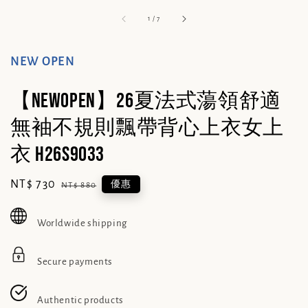
1
/
7
NEW OPEN
【NEWOPEN】26夏法式蕩領舒適
無袖不規則飄帶背心上衣女上
衣 H26S9033
Sale
NT$ 730
Regular
優惠
NT$ 880
price
price
Worldwide shipping
Secure payments
Authentic products