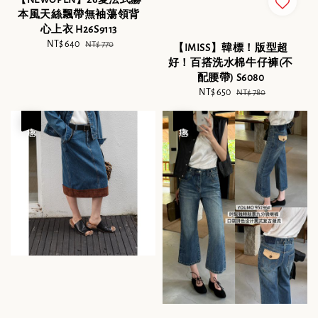
本風天絲飄帶無袖蕩領背
心上衣 H26S9113
Sale
NT$ 640
Regular
NT$ 770
【IMISS】韓標！版型超
price
price
好！百搭洗水棉牛仔褲(不
配腰帶) S6080
Sale
NT$ 650
Regular
NT$ 780
price
price
優惠
優惠