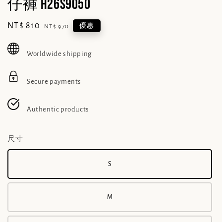
仔褲 H26S9050
Sale
NT$ 810
Regular
優惠
NT$ 970
price
price
Worldwide shipping
Secure payments
Authentic products
尺寸
S
M