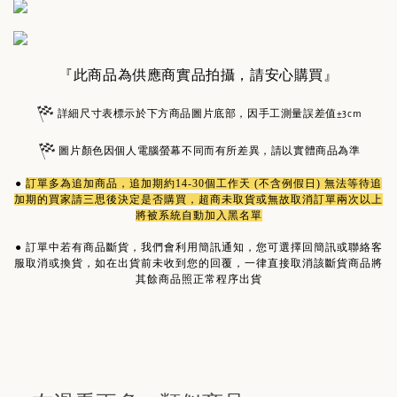
『此商品為供應商實品拍攝，請安心購買』
詳細尺寸表標示於下方商品圖片底部，因手工測量誤差值±3cm
圖片顏色因個人電腦螢幕不同而有所差異，請以實體商品為準
●
訂單多為
追加商品
，追加期約14-30個工作天 (不含例假日) 無法等待追
加期的買家請三思後決定是否購買，超商未取貨或無故取消訂單兩次以上
將被系統自動加入黑名單
●
訂單中若有商品斷貨，我們會利用簡訊通知，您可選擇回簡訊或聯絡客
服取消或換貨，如在出貨前未收到您的回覆，一律直接取消該斷貨商品將
其餘商品照正常程序出貨