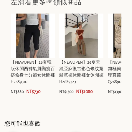
左滑看更多☞類似商品
【NEWOPEN】26夏韓
【NEWOPEN】26夏天
【NEWOPE
版休閒西褲氣質顯瘦百
絲亞麻復古彩色條紋寬
錢極簡高腰
搭修身七分褲女休閒褲
鬆寬褲休閒褲女休閒褲
理直筒休閒
H26S9310
H26S9323
Q26S9009
NT$730
NT$1080
NT$
NT$880
NT$1300
NT$1390
您可能也喜歡