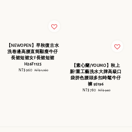
【NEWOPEN】早秋復古水
洗卷邊高腰直筒顯瘦牛仔
長裙短裙女F長裙短裙
H26F1125
【素心蘭/YOUMO】秋上
Sale
NT$ 960
Regular
NT$ 1,160
新!重工藝洗水大牌高級口
price
price
袋拼色腰頭多扣時髦牛仔
褲 95196
Sale
NT$ 780
Regular
NT$ 940
price
price