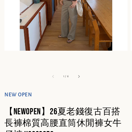
1
/
6
NEW OPEN
【NEWOPEN】26夏老錢復古百搭
長褲棉質高腰直筒休閒褲女牛