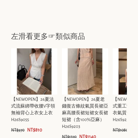
左滑看更多☞類似商品
【NEWOPEN】26夏法
【NEWOPEN】26夏老
【NEWOPE
式流蘇綁帶收腰V字領
錢復古條紋氣質長裙亞
式重工蕾絲
無袖背心上衣女上衣
麻高腰長裙短裙女長裙
衣氣質v領
H26S9055
短裙（含100%亞麻）
H26S9256
H26S9203
NT$810
NT
NT$970
NT$1080
NT$1140
NT$1370