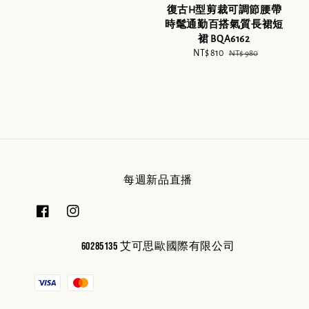
復古H型剪裁可調節腰帶
時髦通勤百搭氣質長裙短
裙 BQA6162
Sale
NT$ 810
Regular
NT$ 980
price
price
每週新品直播
60285135 艾可思歐國際有限公司