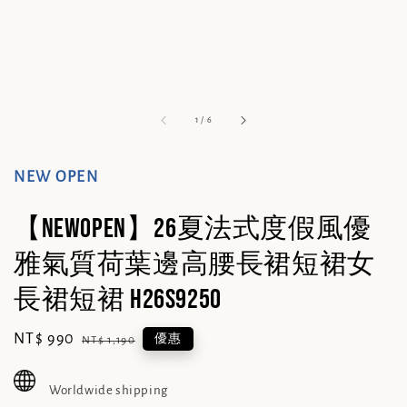
1
/
6
NEW OPEN
【NEWOPEN】26夏法式度假風優
雅氣質荷葉邊高腰長裙短裙女
長裙短裙 H26S9250
Sale
NT$ 990
Regular
優惠
NT$ 1,190
price
price
Worldwide shipping