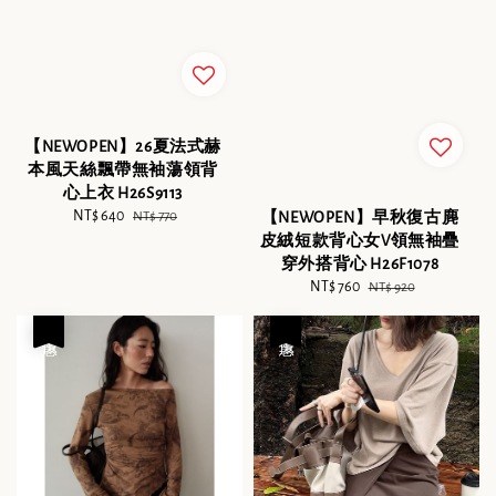
【NEWOPEN】26夏法式赫
本風天絲飄帶無袖蕩領背
心上衣 H26S9113
Sale
NT$ 640
Regular
NT$ 770
【NEWOPEN】早秋復古麂
price
price
皮絨短款背心女V領無袖疊
穿外搭背心 H26F1078
Sale
NT$ 760
Regular
NT$ 920
price
price
優惠
優惠