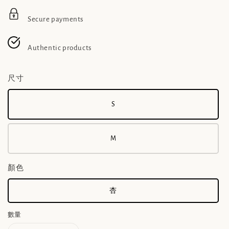
Secure payments
Authentic products
尺寸
S
M
顏色
杏
數量