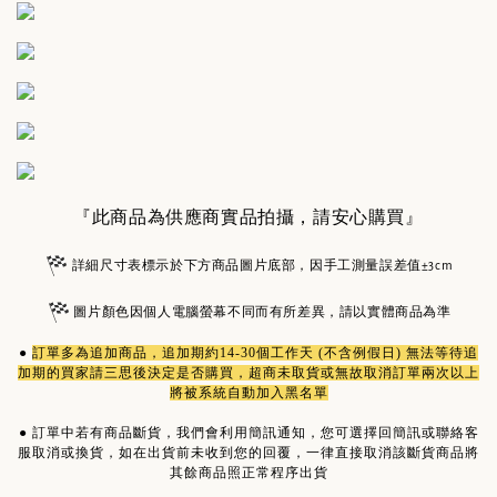
『此商品為供應商實品拍攝，請安心購買』
詳細尺寸表標示於下方商品圖片底部，因手工測量誤差值±3cm
圖片顏色因個人電腦螢幕不同而有所差異，請以實體商品為準
●
訂單多為
追加商品
，追加期約14-30個工作天 (不含例假日) 無法等待追
加期的買家請三思後決定是否購買，超商未取貨或無故取消訂單兩次以上
將被系統自動加入黑名單
●
訂單中若有商品斷貨，我們會利用簡訊通知，您可選擇回簡訊或聯絡客
服取消或換貨，如在出貨前未收到您的回覆，一律直接取消該斷貨商品將
其餘商品照正常程序出貨