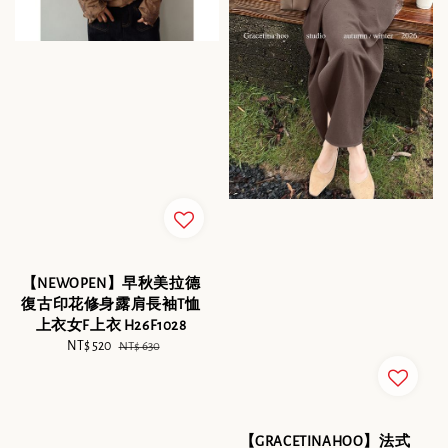
【NEWOPEN】早秋美拉德
復古印花修身露肩長袖T恤
上衣女F上衣 H26F1028
Sale
NT$ 520
Regular
NT$ 630
price
price
【GRACETINAHOO】法式