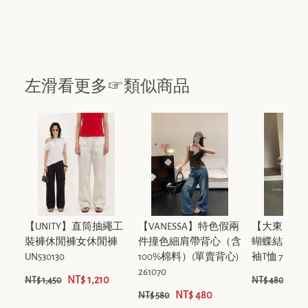
左滑看更多☞類似商品
【UNITY】直筒抽繩工
【VANESSA】特色假兩
【大東DAD
裝褲休閒褲女休閒褲
件撞色細肩帶背心（含
蝴蝶結草莓
UN530130
100%棉料）(單賣背心)
袖T恤 7762
261070
NT$ 1,210
NT$
NT$ 1,450
NT$ 480
NT$ 480
NT$ 580