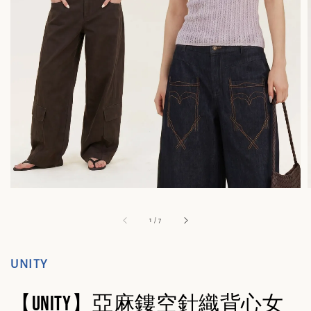
1
/
7
UNITY
【UNITY】亞麻鏤空針織背心女