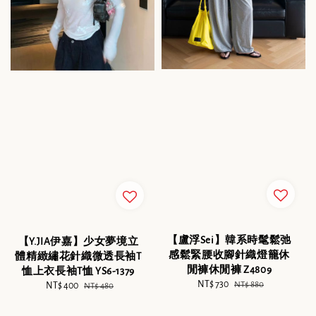
【盧浮Sei】韓系時髦鬆弛
【Y.JIA伊嘉】少女夢境立
感鬆緊腰收腳針織燈籠休
體精緻繡花針織微透長袖T
閒褲休閒褲 Z4809
恤上衣長袖T恤 YS6-1379
Sale
NT$ 730
Regular
NT$ 880
Sale
NT$ 400
Regular
NT$ 480
price
price
price
price