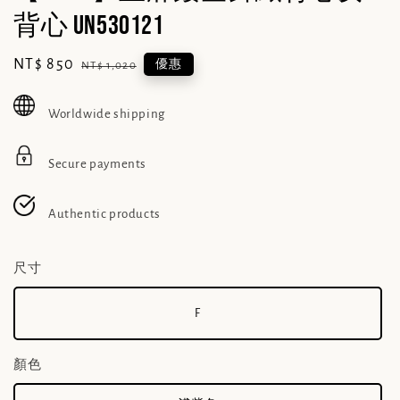
背心 UN530121
Sale
NT$ 850
Regular
優惠
NT$ 1,020
price
price
Worldwide shipping
Secure payments
Authentic products
尺寸
F
顏色