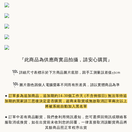
『此商品為供應商實品拍攝，請安心購買』
詳細尺寸表標示於下方商品圖片底部，因手工測量誤差值±3cm
圖片顏色因個人電腦螢幕不同而有所差異，請以實體商品為準
●
訂單多為
追加商品
，追加期約14-30個工作天 (不含例假日) 無法等待追
加期的買家請三思後決定是否購買，超商未取貨或無故取消訂單兩次以上
將被系統自動加入黑名單
●
訂單中若有商品斷貨，我們會利用簡訊通知，您可選擇回簡訊或聯絡客
服取消或換貨，如在出貨前未收到您的回覆，一律直接取消該斷貨商品將
其餘商品照正常程序出貨