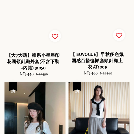
【ISOVOGUE】早秋多色氛
【大7大碼】韓系小星星印
圍感百搭慵懶套頭針織上
花圓領針織外套(不含下裝
衣 AT1009
+內搭) 31050
Sale
NT$ 460
Regular
NT$ 560
Sale
NT$ 440
Regular
NT$ 530
price
price
price
price
優惠
優惠