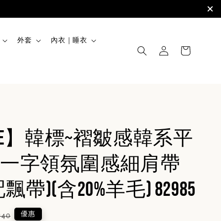
外套
內衣｜睡衣
INE】韓標~褶皺感韓系平
一字領氛圍感細肩帶
飄帶)(含20%羊毛) 82985
lar
優惠
740