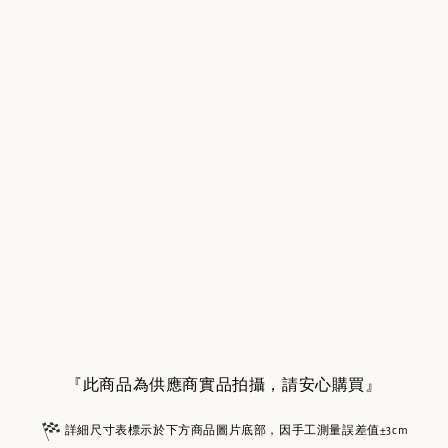
『此商品為供應商實品拍攝，請安心購買』
詳細尺寸表標示於下方商品圖片底部，因手工測量誤差值±3cm