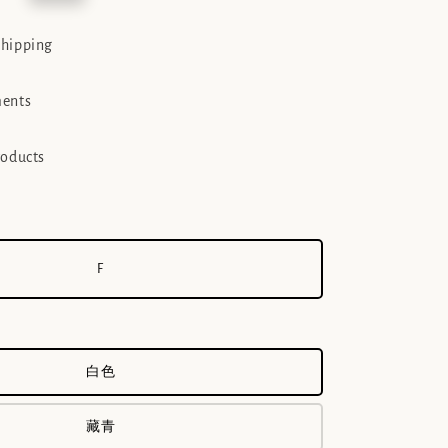
e
shipping
ments
roducts
F
白色
藏青