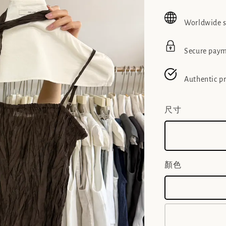
price
pric
Worldwide 
Secure pay
Authentic p
尺寸
顏色