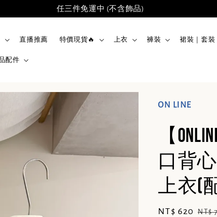
任三件免運中 (不含飾品)
品
直播推薦
特價現貨🔥
上衣
褲裝
裙裝｜套裝
品配件
ON LINE
【ONL
口背心
上衣(配
Sale
NT$ 620
Regu
NT$ 