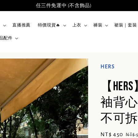
任三件免運中 (不含飾品)
品
直播推薦
特價現貨🔥
上衣
褲裝
裙裝｜套裝
品配件
HERS
【He
袖背心
不可拆卸)
Sale
NT$ 450
Regu
NT$ 