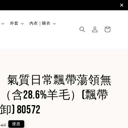
外套
內衣｜睡衣
rs】氣質日常飄帶蕩領無
（含28.6%羊毛）(飄帶
 80572
lar
優惠
540