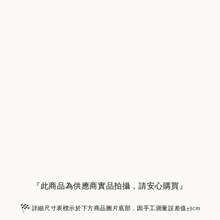
『此商品為供應商實品拍攝，請安心購買』
詳細尺寸表標示於下方商品圖片底部，因手工測量誤差值±3cm