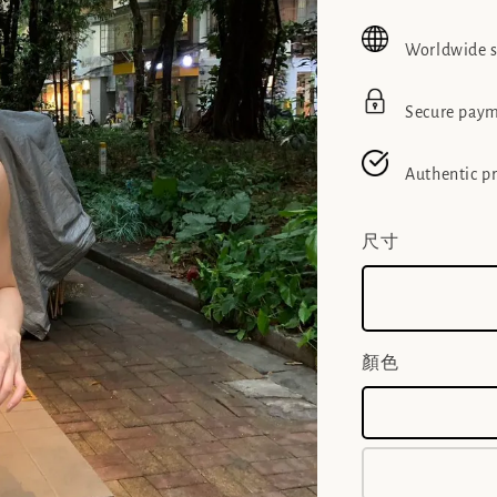
price
pric
Worldwide 
Secure pay
Authentic p
尺寸
顏色