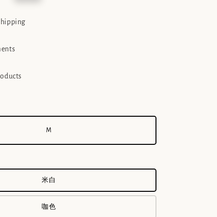
e
shipping
ments
roducts
M
米白
咖色