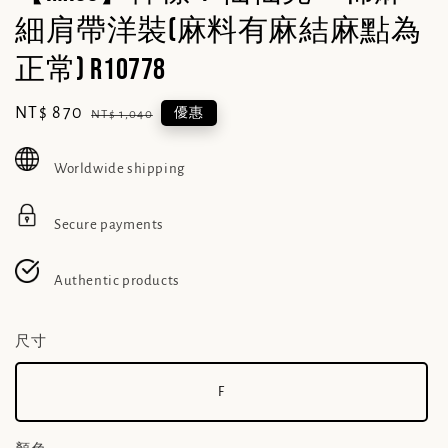
細肩帶洋裝(麻料有麻結麻點為
正常) R10778
Sale
NT$ 870
Regular
優惠
NT$ 1,040
price
price
Worldwide shipping
Secure payments
Authentic products
尺寸
F