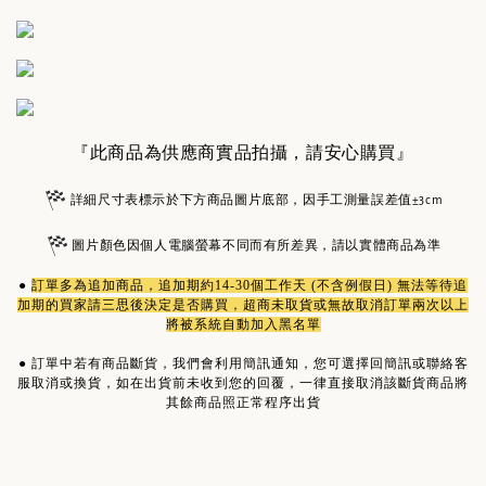
『此商品為供應商實品拍攝，請安心購買』
詳細尺寸表標示於下方商品圖片底部，因手工測量誤差值±3cm
圖片顏色因個人電腦螢幕不同而有所差異，請以實體商品為準
●
訂單多為
追加商品
，追加期約14-30個工作天 (不含例假日) 無法等待追
加期的買家請三思後決定是否購買，超商未取貨或無故取消訂單兩次以上
將被系統自動加入黑名單
●
訂單中若有商品斷貨，我們會利用簡訊通知，您可選擇回簡訊或聯絡客
服取消或換貨，如在出貨前未收到您的回覆，一律直接取消該斷貨商品將
其餘商品照正常程序出貨