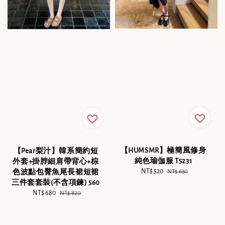
【HUMSMR】極簡風修身
【Pear梨汁】韓系簡約短
純色瑜伽服 T5231
外套+掛脖細肩帶背心+棕
Sale
NT$ 520
Regular
色波點包臀魚尾長裙短裙
NT$ 630
price
price
三件套套裝(不含項鍊) 560
Sale
NT$ 680
Regular
NT$ 820
price
price