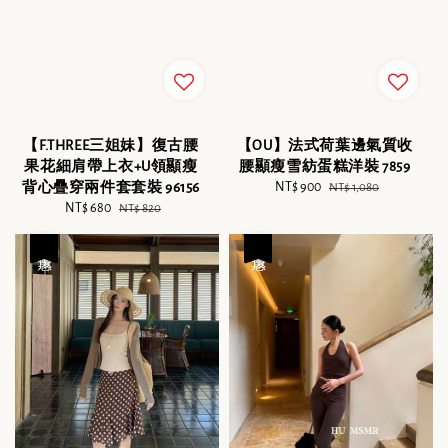
【F.THREE三姐妹】復古腰
【OU】法式荷葉邊氣質收
果花細肩帶上衣+U領顯瘦
腰顯瘦雪紡蛋糕洋裝 7859
背心疊穿兩件套套裝 96156
Sale
NT$ 900
Regular
NT$ 1,080
Sale
NT$ 680
Regular
price
price
NT$ 820
price
price
優惠
優惠