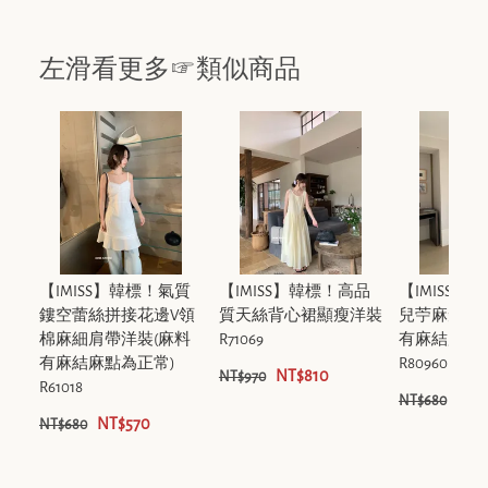
左滑看更多☞類似商品
【IMISS】韓標！氣質
【IMISS】韓標！高品
【IMISS】
鏤空蕾絲拼接花邊V領
質天絲背心裙顯瘦洋裝
兒苧麻短袖
棉麻細肩帶洋裝(麻料
R71069
有麻結麻點
有麻結麻點為正常)
R80960
NT$810
NT$970
R61018
NT$
NT$680
NT$570
NT$680