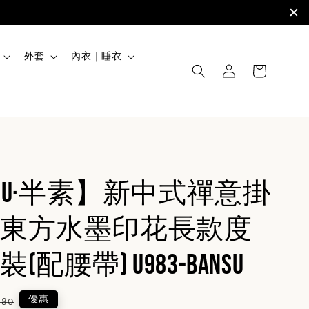
外套
內衣｜睡衣
SUU·半素】新中式禪意掛
東方水墨印花長款度
配腰帶) U983-BanSu
lar
優惠
880