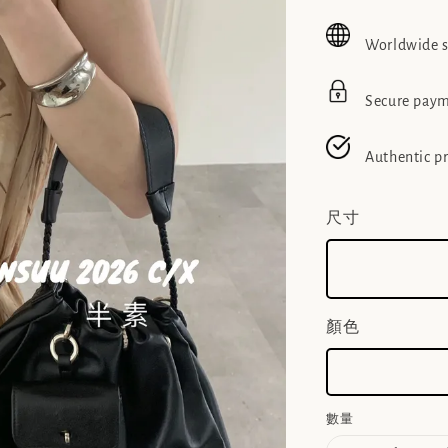
price
pric
Worldwide 
Secure pay
Authentic p
尺寸
顏色
數量