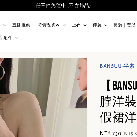
任三件免運中 (不含飾品)
品
直播推薦
特價現貨🔥
上衣
褲裝
裙裝｜套裝
品配件
BANSUU·半素
【BAN
脖洋裝
假裙洋裝(
Sale
NT$ 730
Regu
NT$ 