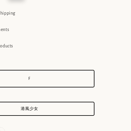
e
shipping
ments
roducts
F
港風少女