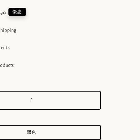
lar
優惠
970
e
shipping
ments
roducts
F
黑色