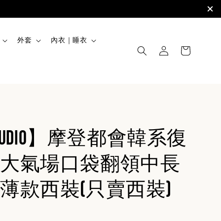
外套
內衣｜睡衣
STUDIO】摩登都會韓系復
大氣場口袋翻領中長
薄款西裝(只賣西裝)