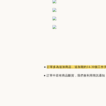
●
訂單多為
追加商品
，追加期約14-30個工
●
訂單中若有商品斷貨，我們會利用簡訊通知