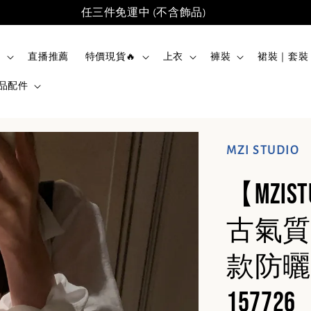
任三件免運中 (不含飾品)
品
直播推薦
特價現貨🔥
上衣
褲裝
裙裝｜套裝
品配件
MZI STUDIO
【MZI
古氣質
款防曬
157726