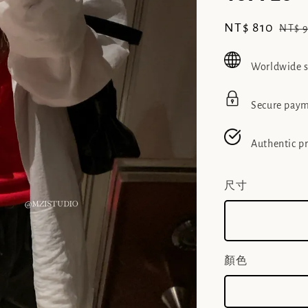
Sale
NT$ 810
Regu
NT$ 
price
pric
Worldwide 
Secure pay
Authentic p
尺寸
顏色