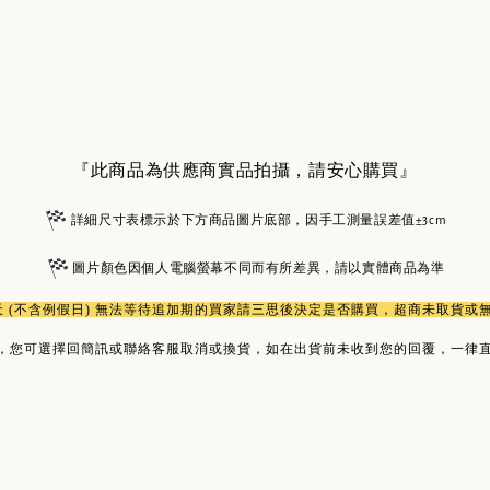
『此商品為供應商實品拍攝，請安心購買』
詳細尺寸表標示於下方商品圖片底部，因手工測量誤差值±3cm
圖片顏色因個人電腦螢幕不同而有所差異，請以實體商品為準
作天 (不含例假日) 無法等待追加期的買家請三思後決定是否購買，超商未取貨
，您可選擇回簡訊或聯絡客服取消或換貨，如在出貨前未收到您的回覆，一律