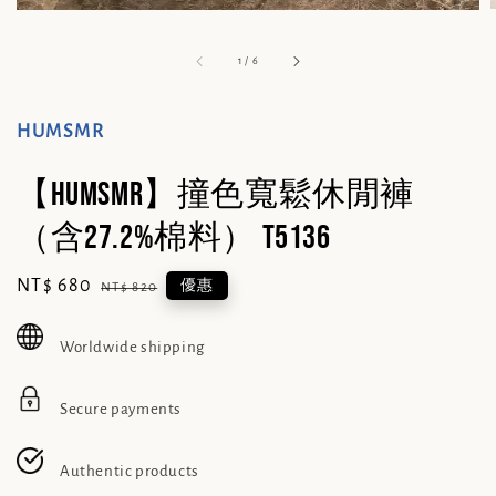
1
/
6
HUMSMR
【HUMSMR】撞色寬鬆休閒褲
（含27.2%棉料） T5136
Sale
NT$ 680
Regular
優惠
NT$ 820
price
price
Worldwide shipping
Secure payments
Authentic products