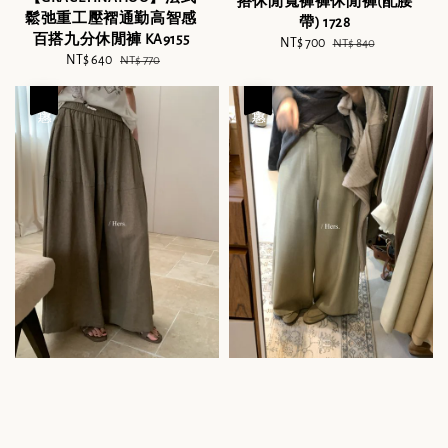
搭休閒寬褲褲休閒褲(配腰
鬆弛重工壓褶通勤高智感
帶) 1728
百搭九分休閒褲 KA9155
Sale
NT$ 700
Regular
NT$ 840
Sale
NT$ 640
Regular
NT$ 770
price
price
price
price
優惠
優惠