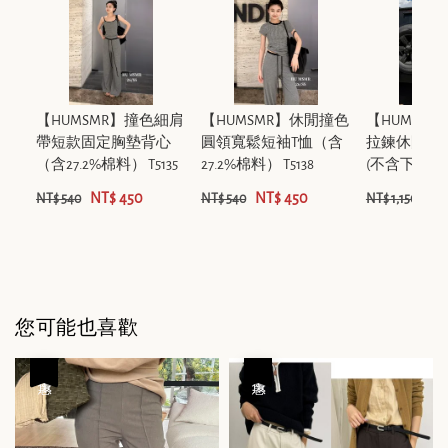
【HUMSMR】撞色細肩
【HUMSMR】休閒撞色
【HUMSM
帶短款固定胸墊背心
圓領寬鬆短袖T恤（含
拉鍊休閒顯
（含27.2%棉料） T5135
27.2%棉料） T5138
(不含下裝+內搭
NT$ 450
NT$ 450
NT
NT$ 540
NT$ 540
NT$ 1,150
您可能也喜歡
優惠
優惠