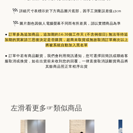
詳細尺寸表標示於下方商品圖片底部，因手工測量誤差值±3cm
圖片顏色因個人電腦螢幕不同而有所差異，請以實體商品為準
●
訂單多為
追加商品
，追加期約14-30個工作天 (不含例假日) 無法等待追
加期的買家請三思後決定是否購買，超商未取貨或無故取消訂單兩次以上
將被系統自動加入黑名單
●
訂單中若有商品斷貨，我們會利用簡訊通知，您可選擇回簡訊或聯絡客
服取消或換貨，如在出貨前未收到您的回覆，一律直接取消該斷貨商品將
其餘商品照正常程序出貨
左滑看更多☞類似商品