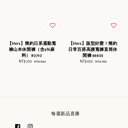
【Hers】簡約日系通勤寬
【Hers】版型好愛！簡約
褲山本休閒褲（含9%麻
日常百搭高腰寬褲直筒休
料） 80710
閒褲 66603
Sale
NT$ 700
Regular
Sale
NT$ 650
Regular
NT$ 840
NT$ 780
price
price
price
price
每週新品直播