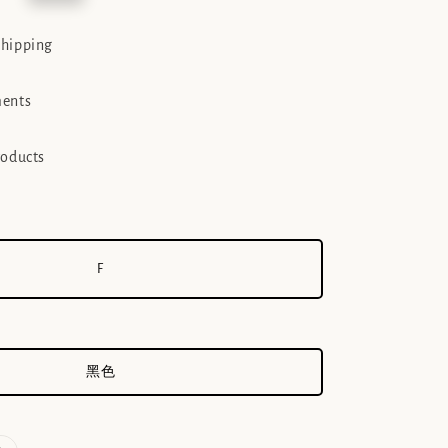
e
shipping
ments
roducts
F
黑色