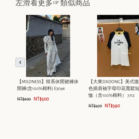
左滑看更多☞類似商品
【MILDNESS】韓系休閒裙褲休
【大東DADONG】美式
閒褲(含100%棉料) E3096
色插肩袖字母印花寬鬆短
恤（含100%棉料） 7712
NT$500
NT$600
NT$390
NT$470