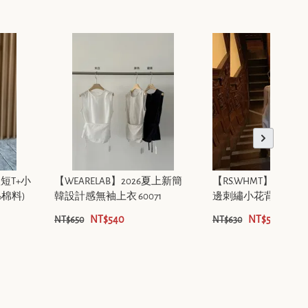
短T+小
【WEARELAB】2026夏上新簡
【RS.WHMT】法式
%棉料)
韓設計感無袖上衣 60071
邊刺繡小花背心洋裝 Q5
NT$540
NT$520
NT$650
NT$630