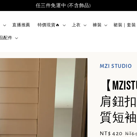
任三件免運中 (不含飾品)
品
直播推薦
特價現貨🔥
上衣
褲裝
裙裝｜套裝
品配件
MZI STUDIO
【MZI
肩鈕扣
質短袖T
Sale
NT$ 420
Reg
NT$ 