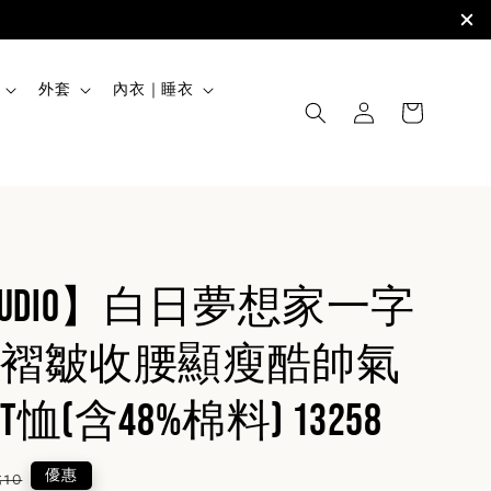
外套
內衣｜睡衣
STUDIO】白日夢想家一字
褶皺收腰顯瘦酷帥氣
恤(含48%棉料) 13258
ular
優惠
510