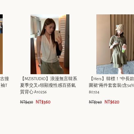
復古撞
【MZISTUDIO】浪漫無言韓系
【Hers】韓標！“中長款
袖T
夏季交叉v領顯瘦性感百搭氣
圍裙”兩件套套裝(含54
質背心 A10256
80724
NT$360
NT$620
NT$430
NT$740