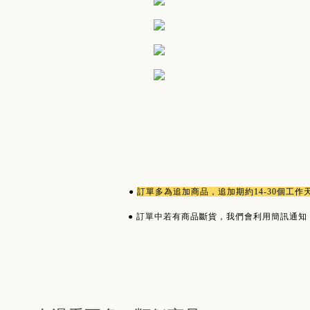
●
訂單多為
追加商品
，追加期約14-30個工
●
訂單中若有商品斷貨，我們會利用簡訊通知