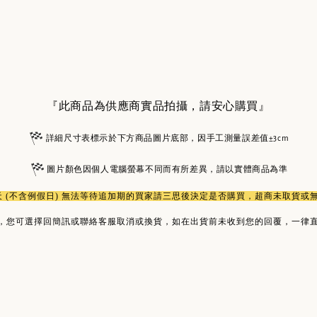
『此商品為供應商實品拍攝，請安心購買』
詳細尺寸表標示於下方商品圖片底部，因手工測量誤差值±3cm
圖片顏色因個人電腦螢幕不同而有所差異，請以實體商品為準
作天 (不含例假日) 無法等待追加期的買家請三思後決定是否購買，超商未取貨
，您可選擇回簡訊或聯絡客服取消或換貨，如在出貨前未收到您的回覆，一律