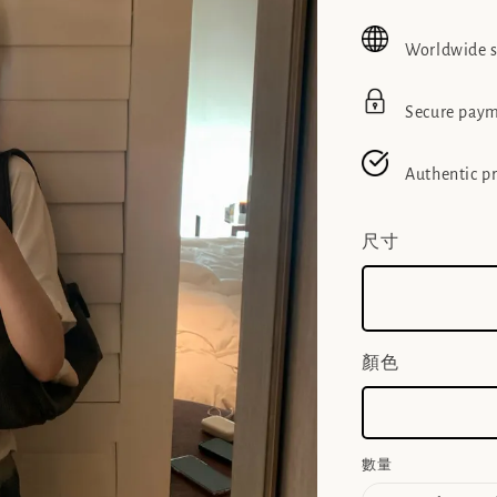
price
pric
Worldwide 
Secure pay
Authentic p
尺寸
顏色
數量