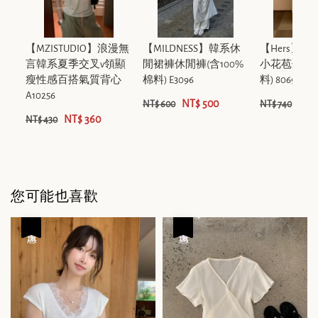
【MZISTUDIO】浪漫無
【MILDNESS】韓系休
【Hers】
言韓系夏季交叉v領顯
閒裙褲休閒褲(含100%
小花苞休閒褲
瘦性感百搭氣質背心
棉料) E3096
料) 80695
A10256
NT$ 500
NT$
NT$ 600
NT$ 740
NT$ 360
NT$ 430
您可能也喜歡
優惠
優惠