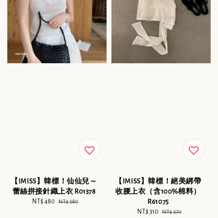
【IMISS】韓標！仙仙兒～
【IMISS】韓標！絕美綁帶
蕾絲拼接針織上衣 R01378
收腰上衣（含100%棉料）
Sale
NT$ 480
Regular
R61075
NT$ 580
price
price
Sale
NT$ 310
Regular
NT$ 370