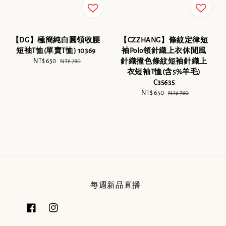
【CZZHANG】條紋定律短
【DG】極簡純白圓領收腰
袖Polo領針織上衣休閒風
短袖T恤(單賣T恤) 10369
針織撞色條紋短袖針織上
Sale
NT$ 650
Regular
NT$ 780
衣短袖T恤(含5%羊毛)
price
price
C35635
Sale
NT$ 650
Regular
NT$ 780
price
price
每週新品直播