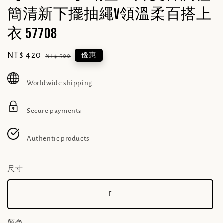
簡清新下擺抽繩v領溫柔百搭上
衣 57708
Sale
NT$ 420
Regular
優惠
NT$ 500
price
price
Worldwide shipping
Secure payments
Authentic products
尺寸
F
顏色