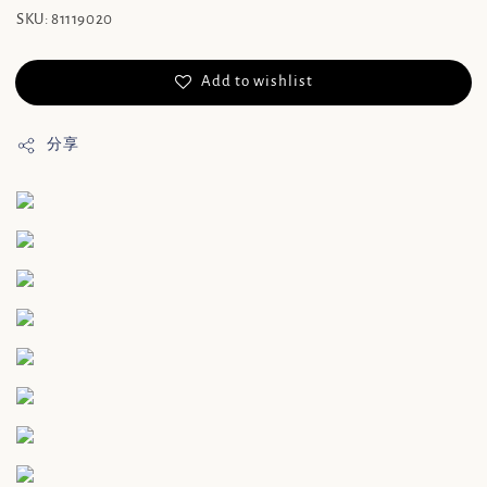
SKU: 81119020
Add to wishlist
分享