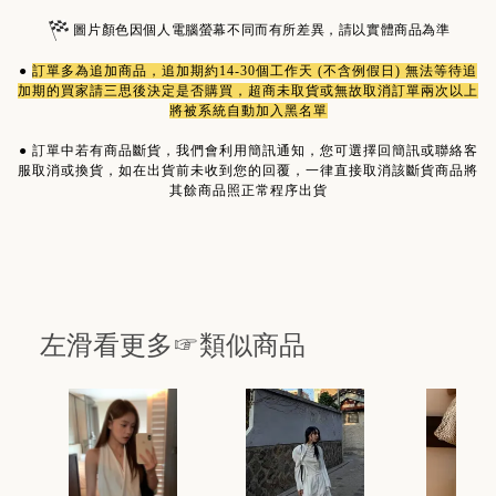
圖片顏色因個人電腦螢幕不同而有所差異，請以實體商品為準
●
訂單多為
追加商品
，追加期約14-30個工作天 (不含例假日) 無法等待追
加期的買家請三思後決定是否購買，超商未取貨或無故取消訂單兩次以上
將被系統自動加入黑名單
●
訂單中若有商品斷貨，我們會利用簡訊通知，您可選擇回簡訊或聯絡客
服取消或換貨，如在出貨前未收到您的回覆，一律直接取消該斷貨商品將
其餘商品照正常程序出貨
左滑看更多☞類似商品