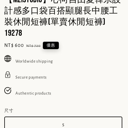
計感多口袋百搭顯腿長中腰工
裝休閒短褲(單賣休閒短褲)
19278
Sale
NT$ 600
Regular
優惠
NT$ 720
price
price
Worldwide shipping
Secure payments
Authentic products
尺寸
S