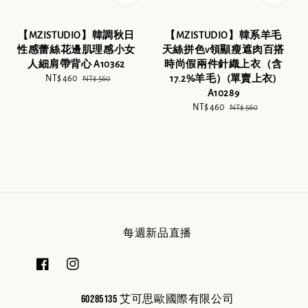
【MZISTUDIO】韓系羊毛
【MZISTUDIO】韓調秋日
天絲拼色v領顯瘦遮肉百搭
性感蕾絲花邊肌理感小女
時尚假兩件針織上衣（含
人細肩帶背心 A10362
17.2%羊毛）(單賣上衣)
Sale
NT$ 460
Regular
NT$ 560
A10289
price
price
Sale
NT$ 460
Regular
NT$ 560
price
price
每週新品直播
60285135 艾可思歐國際有限公司