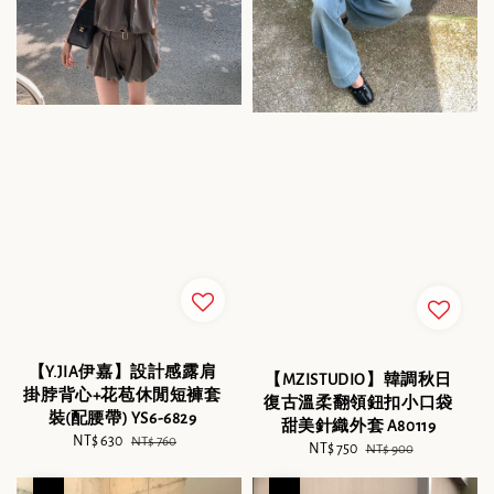
【Y.JIA伊嘉】設計感露肩
【MZISTUDIO】韓調秋日
掛脖背心+花苞休閒短褲套
復古溫柔翻領鈕扣小口袋
裝(配腰帶) YS6-6829
甜美針織外套 A80119
Sale
NT$ 630
Regular
NT$ 760
Sale
NT$ 750
Regular
NT$ 900
price
price
price
price
優惠
優惠