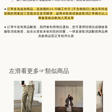
●
訂單多為
追加商品
，追加期約14-30個工作天 (不含例假日) 無法等待追
加期的買家請三思後決定是否購買，超商未取貨或無故取消訂單兩次以上
將被系統自動加入黑名單
●
訂單中若有商品斷貨，我們會利用簡訊通知，您可選擇回簡訊或聯絡客
服取消或換貨，如在出貨前未收到您的回覆，一律直接取消該斷貨商品將
其餘商品照正常程序出貨
左滑看更多☞類似商品