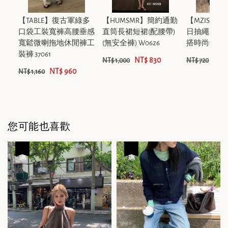
【TABLE】復古軍綠多
【HUMSMR】簡約通勤
【MZISTU
口袋工裝寬褲高腰垂感
直筒長裙短裙(配腰帶)
日抽繩兩側
寬鬆微喇拖地休閒褲工
(無安全褲) W0626
搭時尚休閒褲 
裝褲 37061
NT$ 830
NT$
NT$ 1,000
NT$ 720
NT$ 960
NT$ 1,160
您可能也喜歡
優惠
優惠