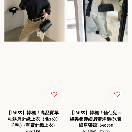
【IMISS】韓標！高品質羊
【IMISS】韓標！仙仙兒～
毛斜肩針織上衣（含26%
絕美疊穿細肩帶洋裝(只賣
羊毛）(單賣針織上衣)
細肩帶裙) S90795
S991386
Sale
NT$ 590
Regular
NT$ 710