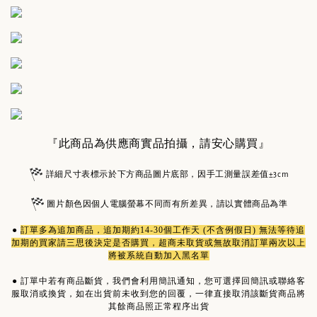
『此商品為供應商實品拍攝，請安心購買』
詳細尺寸表標示於下方商品圖片底部，因手工測量誤差值±3cm
圖片顏色因個人電腦螢幕不同而有所差異，請以實體商品為準
●
訂單多為
追加商品
，追加期約14-30個工作天 (不含例假日) 無法等待追
加期的買家請三思後決定是否購買，超商未取貨或無故取消訂單兩次以上
將被系統自動加入黑名單
●
訂單中若有商品斷貨，我們會利用簡訊通知，您可選擇回簡訊或聯絡客
服取消或換貨，如在出貨前未收到您的回覆，一律直接取消該斷貨商品將
其餘商品照正常程序出貨