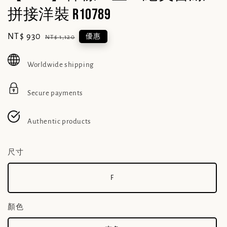
拼接洋裝 R10789
Sale
NT$ 930
Regular
優惠
NT$ 1,120
price
price
Worldwide shipping
Secure payments
Authentic products
尺寸
F
顏色