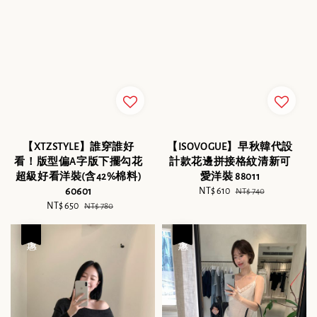
【XTZSTYLE】誰穿誰好
【ISOVOGUE】早秋韓代設
看！版型偏A字版下擺勾花
計款花邊拼接格紋清新可
超級好看洋裝(含42%棉料)
愛洋裝 88011
60601
Sale
NT$ 610
Regular
NT$ 740
Sale
NT$ 650
Regular
price
price
NT$ 780
price
price
優惠
優惠