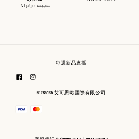
Sale
NT$ 650
Regular
price
price
NT$ 780
price
price
每週新品直播
60285135 艾可思歐國際有限公司