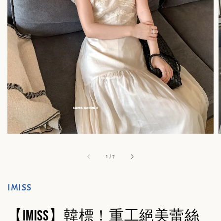
1
/
7
IMISS
【IMISS】韓標！重工絕美蕾絲