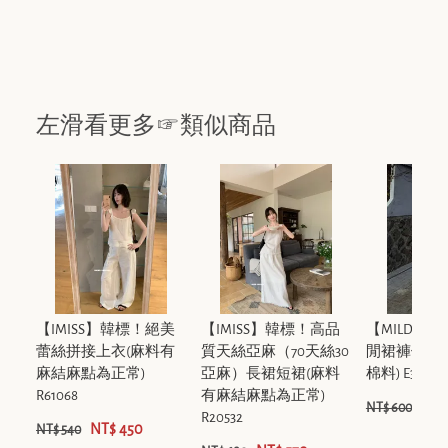
左滑看更多☞類似商品
【IMISS】韓標！絕美
【IMISS】韓標！高品
【MILDNE
蕾絲拼接上衣(麻料有
質天絲亞麻（70天絲30
閒裙褲休閒褲
麻結麻點為正常)
亞麻）長裙短裙(麻料
棉料) E3096
R61068
有麻結麻點為正常)
NT$
NT$ 600
R20532
NT$ 450
NT$ 540