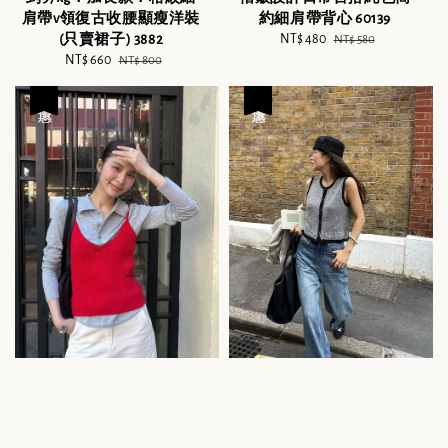
肩帶v領復古收腰顯瘦洋裝
約細肩帶背心 60139
(只賣裙子) 3882
Sale
NT$ 480
Regular
NT$ 580
Sale
NT$ 660
Regular
price
price
NT$ 800
price
price
優惠
優惠