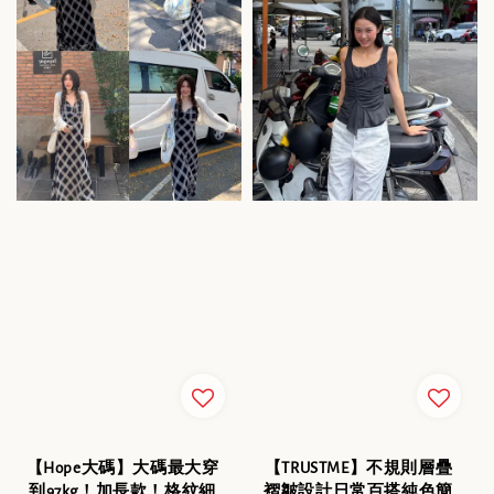
【Hope大碼】大碼最大穿
【TRUSTME】不規則層疊
到97kg！加長款！格紋細
褶皺設計日常百搭純色簡