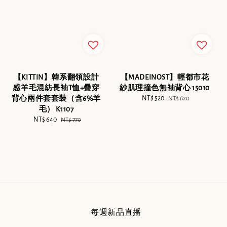
【KITTIN】韓系翻領設計
【MADEINOST】輕都市花
感羊毛混紡長袖T恤+疊穿
紗肌理撞色無袖背心 15010
背心兩件套套裝（含6%羊
Sale
NT$ 520
Regular
NT$ 620
毛） K1107
price
price
Sale
NT$ 640
Regular
NT$ 770
price
price
每週新品直播