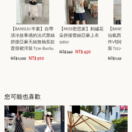
【BANSUU·半素】自帶
【MISS密思家】刺繡花
【BANSUU
清冷故事感的法式蕾絲
朵拼接蕾絲亞麻上衣
仙氣西裝背
拼接亞麻天絲無袖長款
33850
件V領收腰
度假裙洋裝 T576-BanSu
裝 T527-BanS
NT$ 450
NT$ 540
NT$ 910
NT
NT$ 1,100
NT$ 1,120
您可能也喜歡
優惠
優惠