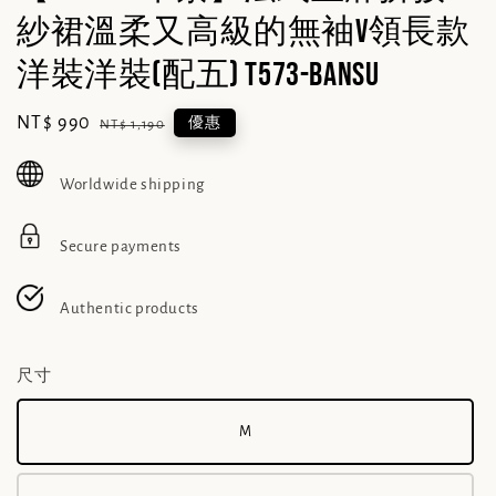
紗裙溫柔又高級的無袖V領長款
洋裝洋裝(配五) T573-BanSu
Sale
NT$ 990
Regular
優惠
NT$ 1,190
price
price
Worldwide shipping
Secure payments
Authentic products
尺寸
M