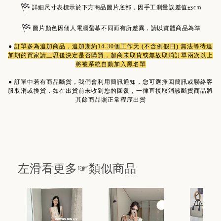
詳細尺寸表標示於下方商品圖片底部，因手工測量誤差值±3cm
圖片顏色因個人電腦螢幕不同而有所差異，請以實體商品為準
●
訂單多為
追加商品
，追加期約14-30個工作天 (不含例假日) 無法等待追
加期的買家請三思後決定是否購買，超商未取貨或無故取消訂單兩次以上
將被系統自動加入黑名單
●
訂單中若有商品斷貨，我們會利用簡訊通知，您可選擇回簡訊或聯絡客
服取消或換貨，如在出貨前未收到您的回覆，一律直接取消該斷貨商品將
其餘商品照正常程序出貨
左滑看更多☞類似商品