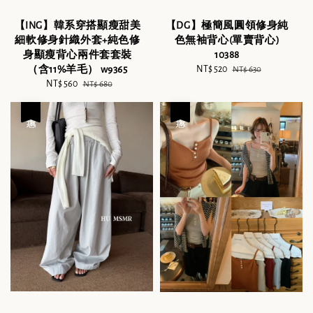
【ING】韓系穿搭顯瘦甜美
【DG】極簡風圓領修身純
細軟修身針織外套+純色修
色無袖背心(單賣背心)
身顯瘦背心兩件套套裝
10388
（含11%羊毛） w9365
Sale
NT$ 520
Regular
NT$ 630
Sale
NT$ 560
Regular
price
price
NT$ 680
price
price
優惠
優惠