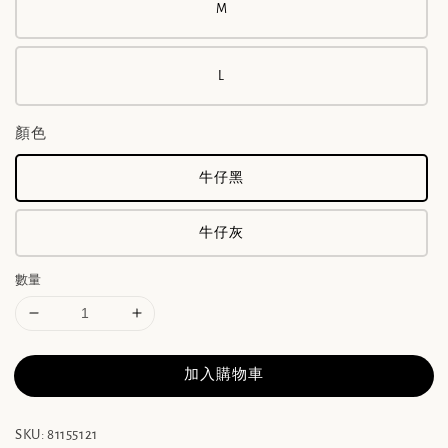
M
L
顏色
牛仔黑
牛仔灰
數量
加入購物車
SKU: 81155121