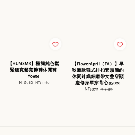
【HUMSMR】極簡純色鬆
【FlowerApril（FA）】早
緊腰寬鬆寬褲褲休閒褲
秋新款韓式排扣套頭簡約
Y0656
休閒針織細肩帶女疊穿顯
Sale
NT$ 960
Regular
瘦修身單穿背心 95026
NT$ 1,160
price
price
Sale
NT$ 370
Regular
NT$ 450
price
price