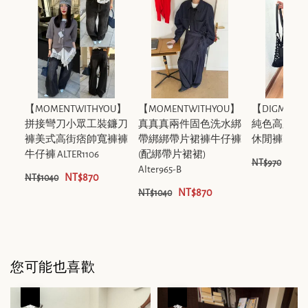
【MOMENTWITHYOU】
【MOMENTWITHYOU】
【DIGM】
拼接彎刀小眾工裝鐮刀
真真真兩件固色洗水綁
純色高腰顯
褲美式高街痞帥寬褲褲
帶綁綁帶片裙褲牛仔褲
休閒褲 DB196
牛仔褲 ALTER1106
(配綁帶片裙裙)
NT$
NT$970
Alter965-B
NT$870
NT$1040
NT$870
NT$1040
您可能也喜歡
優惠
優惠