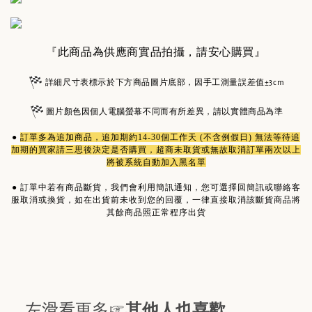
『此商品為供應商實品拍攝，請安心購買』
詳細尺寸表標示於下方商品圖片底部，因手工測量誤差值±3cm
圖片顏色因個人電腦螢幕不同而有所差異，請以實體商品為準
●
訂單多為
追加商品
，追加期約14-30個工作天 (不含例假日) 無法等待追
加期的買家請三思後決定是否購買，超商未取貨或無故取消訂單兩次以上
將被系統自動加入黑名單
●
訂單中若有商品斷貨，我們會利用簡訊通知，您可選擇回簡訊或聯絡客
服取消或換貨，如在出貨前未收到您的回覆，一律直接取消該斷貨商品將
其餘商品照正常程序出貨
左滑看更多☞
其他人也喜歡