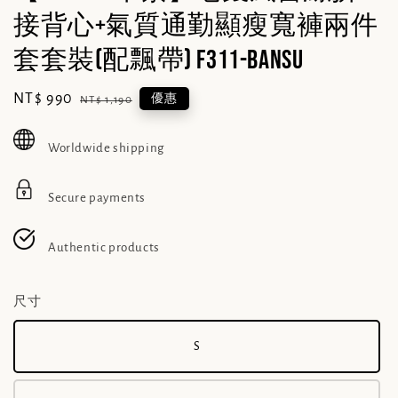
接背心+氣質通勤顯瘦寬褲兩件
套套裝(配飄帶) F311-BanSu
Sale
NT$ 990
Regular
優惠
NT$ 1,190
price
price
Worldwide shipping
Secure payments
Authentic products
尺寸
S