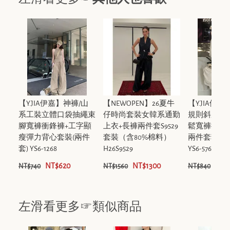
【Y.JIA伊嘉】神褲/山
【NEWOPEN】26夏牛
【Y.JIA伊
系工裝立體口袋抽繩束
仔時尚套裝女韓系通勤
規則斜肩上
腳寬褲衝鋒褲+工字顯
上衣+長褲兩件套S9529
鬆寬褲後鬆
瘦彈力背心套裝(兩件
套裝（含80%棉料）
兩件套套裝(
套) YS6-1268
H26S9529
YS6-5768
NT$620
NT$1300
NT$
NT$740
NT$1560
NT$840
左滑看更多☞類似商品