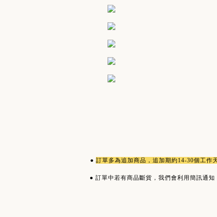
●
訂單多為
追加商品
，追加期約14-30個工
●
訂單中若有商品斷貨，我們會利用簡訊通知