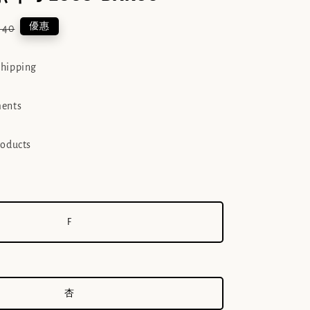
lar
優惠
540
e
shipping
ments
roducts
F
杏