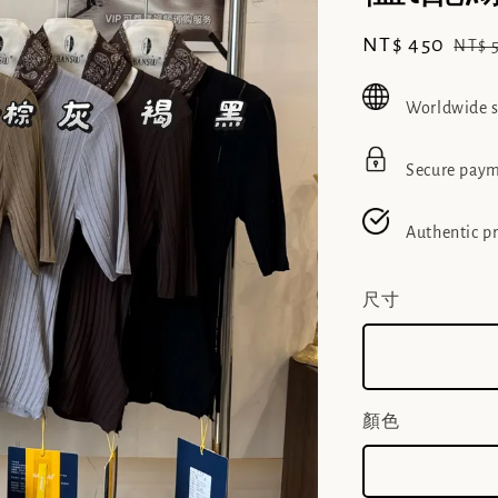
Sale
NT$ 450
Regu
NT$ 
price
pric
Worldwide 
Secure pay
Authentic p
尺寸
顏色