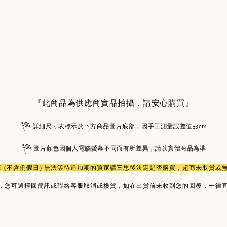
『此商品為供應商實品拍攝，請安心購買』
詳細尺寸表標示於下方商品圖片底部，因手工測量誤差值±3cm
圖片顏色因個人電腦螢幕不同而有所差異，請以實體商品為準
作天 (不含例假日) 無法等待追加期的買家請三思後決定是否購買，超商未取貨
，您可選擇回簡訊或聯絡客服取消或換貨，如在出貨前未收到您的回覆，一律