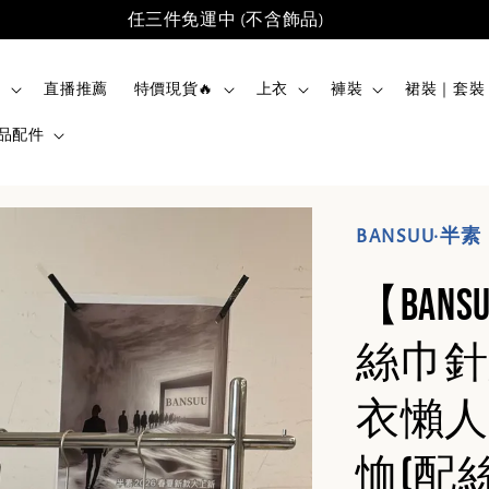
任三件免運中 (不含飾品)
品
直播推薦
特價現貨🔥
上衣
褲裝
裙裝｜套裝
品配件
BANSUU·半素
【BAN
絲巾針
衣懶人
恤(配絲巾