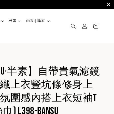
外套
內衣｜睡衣
SUU·半素】自帶貴氣濾鏡
織上衣豎坑條修身上
氛圍感內搭上衣短袖T
) L398-BanSu