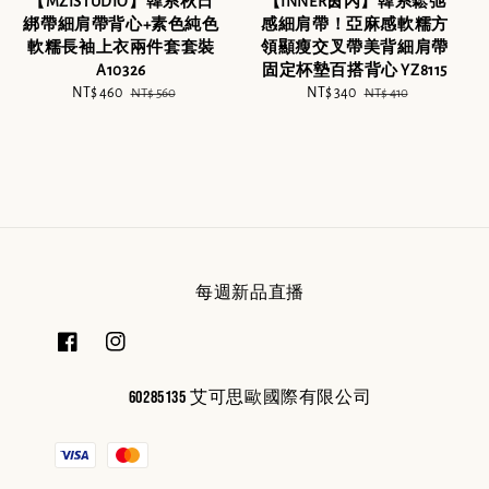
【MZISTUDIO】韓系秋日
【INNER茵內】韓系鬆弛
綁帶細肩帶背心+素色純色
感細肩帶！亞麻感軟糯方
軟糯長袖上衣兩件套套裝
領顯瘦交叉帶美背細肩帶
A10326
固定杯墊百搭背心 YZ8115
Sale
NT$ 460
Regular
Sale
NT$ 340
Regular
NT$ 560
NT$ 410
price
price
price
price
每週新品直播
60285135 艾可思歐國際有限公司