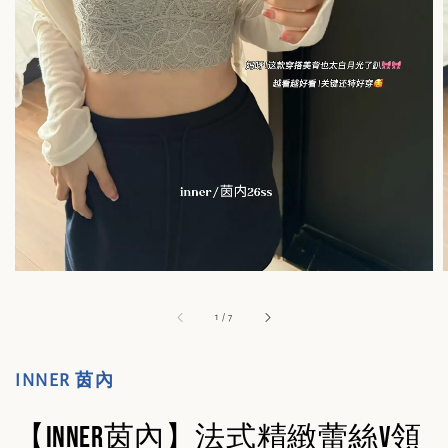
1
/
7
INNER 茵內
【INNER茵內】法式精緻蕾絲V領