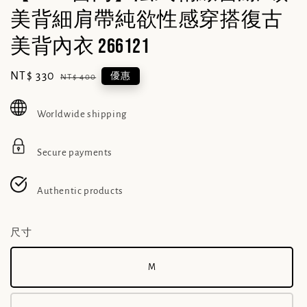
美背細肩帶純欲性感穿搭復古
美背內衣 266121
Sale
NT$ 330
Regular
優惠
NT$ 400
price
price
Worldwide shipping
Secure payments
Authentic products
尺寸
M