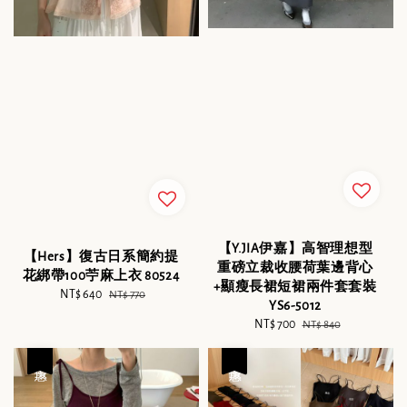
【Y.JIA伊嘉】高智理想型
【Hers】復古日系簡約提
重磅立裁收腰荷葉邊背心
花綁帶100苧麻上衣 80524
+顯瘦長裙短裙兩件套套裝
Sale
NT$ 640
Regular
NT$ 770
YS6-5012
price
price
Sale
NT$ 700
Regular
NT$ 840
price
price
優惠
優惠