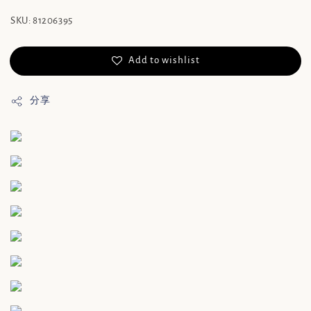
SKU: 81206395
Add to wishlist
分享