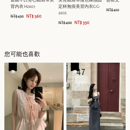
蕾絲平口背心細肩帶美
美背細肩帶撞色裸感固
疊搭文胸 981
背內衣 H2607
定杯無痕美背內衣G G-
NT$
NT$ 410
2605
NT$ 360
NT$ 430
NT$ 330
NT$ 400
您可能也喜歡
優惠
優惠