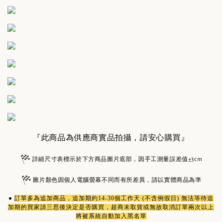
『此商品為供應商實品拍攝，請安心購買』
詳細尺寸表標示於下方商品圖片底部，因手工測量誤差值±3cm
圖片顏色因個人電腦螢幕不同而有所差異，請以實體商品為準
●
訂單多為
追加商品
，追加期約14-30個工作天 (不含例假日) 無法等待追
加期的買家請三思後決定是否購買，超商未取貨或無故取消訂單兩次以上
將被系統自動加入黑名單