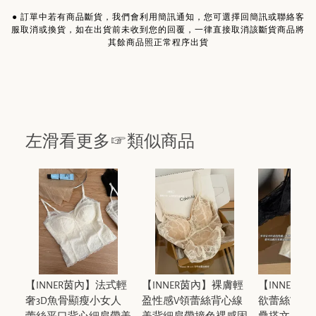
●
訂單中若有商品斷貨，我們會利用簡訊通知，您可選擇回簡訊或聯絡客
服取消或換貨，如在出貨前未收到您的回覆，一律直接取消該斷貨商品將
其餘商品照正常程序出貨
左滑看更多☞類似商品
【INNER茵內】法式輕
【INNER茵內】裸膚輕
【INNER
奢3D魚骨顯瘦小女人
盈性感V領蕾絲背心線
欲蕾絲V領