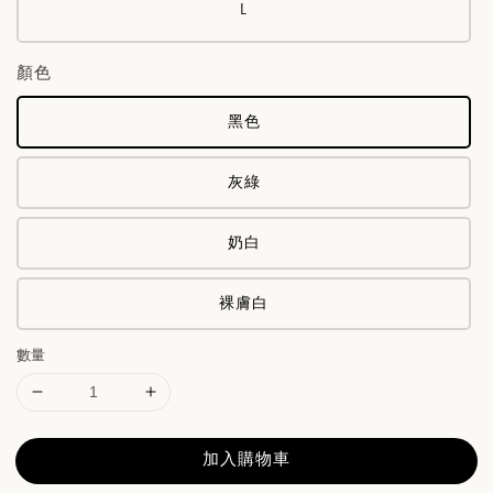
L
顏色
黑色
灰綠
奶白
裸膚白
數量
加入購物車