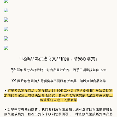
『此商品為供應商實品拍攝，請安心購買』
詳細尺寸表標示於下方商品圖片底部，因手工測量誤差值±3cm
圖片顏色因個人電腦螢幕不同而有所差異，請以實體商品為準
●
訂單多為
追加商品
，追加期約14-30個工作天 (不含例假日) 無法等待追
加期的買家請三思後決定是否購買，超商未取貨或無故取消訂單兩次以上
將被系統自動加入黑名單
●
訂單中若有商品斷貨，我們會利用簡訊通知，您可選擇回簡訊或聯絡客
服取消或換貨，如在出貨前未收到您的回覆，一律直接取消該斷貨商品將