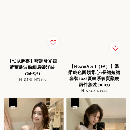
【Y.JIA伊嘉】藍調發光裙
【FlowerApril（FA）】溫
荷葉邊波點細肩帶洋裝
柔純色圓領背心+長裙短裙
YS6-5731
套裝2026夏韓系氣質顯瘦
Sale
NT$ 570
Regular
NT$ 690
兩件套裝 310073
price
price
Sale
NT$ 640
Regular
NT$ 770
price
price
優惠
優惠