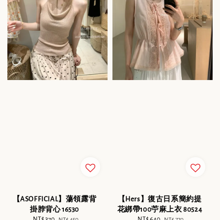
【ASOFFICIAL】蕩領露背
【Hers】復古日系簡約提
掛脖背心 16530
花綁帶100苧麻上衣 80524
Sale
NT$ 370
Regular
Sale
NT$ 640
Regular
NT$ 450
NT$ 770