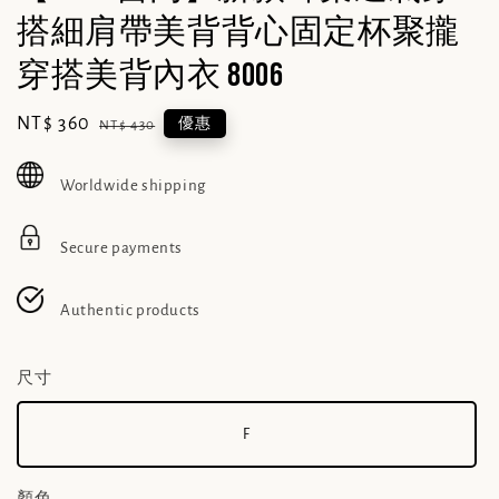
搭細肩帶美背背心固定杯聚攏
穿搭美背內衣 8006
Sale
NT$ 360
Regular
優惠
NT$ 430
price
price
Worldwide shipping
Secure payments
Authentic products
尺寸
F
顏色