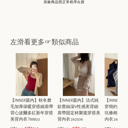
其餘商品照正常程序出貨
左滑看更多☞類似商品
【INNER茵內】秋冬磨
【INNER茵內】法式純
【INNER
毛加厚保暖穿搭細肩帶
欲蕾絲深V性感美背細
穿簡約穿搭
背心波爾多紅新年穿搭
肩帶固定杯聚攏穿搭美
坑條棉一體
美背內衣 T88823
背內衣 262506
內衣 268679