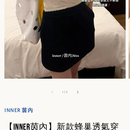
1
/
7
INNER 茵內
【INNER茵內】新款蜂巢透氣穿