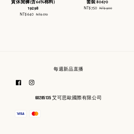
質休閒褲(含66%棉料)
套裝 80670
19298
Sale
NT$ 750
Regular
NT$ 900
Sale
NT$ 640
Regular
price
price
NT$ 770
price
price
每週新品直播
60285135 艾可思歐國際有限公司