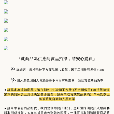
『此商品為供應商實品拍攝，請安心購買』
詳細尺寸表標示於下方商品圖片底部，因手工測量誤差值±3cm
圖片顏色因個人電腦螢幕不同而有所差異，請以實體商品為準
●
訂單多為
追加商品
，追加期約14-30個工作天 (不含例假日) 無法等待追
加期的買家請三思後決定是否購買，超商未取貨或無故取消訂單兩次以上
將被系統自動加入黑名單
●
訂單中若有商品斷貨，我們會利用簡訊通知，您可選擇回簡訊或聯絡客
服取消或換貨，如在出貨前未收到您的回覆，一律直接取消該斷貨商品將