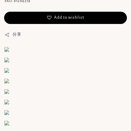
SKU: 81284374
Add to wishlist
分享