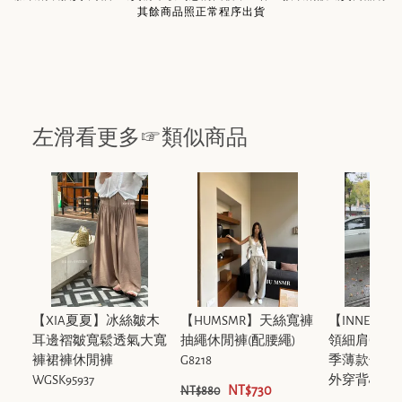
其餘商品照正常程序出貨
左滑看更多☞類似商品
【XIA夏夏】冰絲皺木
【HUMSMR】天絲寬褲
【INNER茵
耳邊褶皺寬鬆透氣大寬
抽繩休閒褲(配腰繩)
領細肩帶背
褲裙褲休閒褲
G8218
季薄款竹節
WGSK95937
外穿背心 P-26
NT$730
NT$880