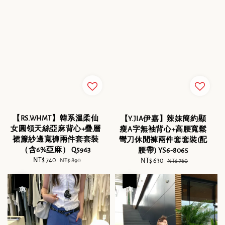
【RS.WHMT】韓系溫柔仙
【Y.JIA伊嘉】辣妹簡約顯
女圓領天絲亞麻背心+疊層
瘦A字無袖背心+高腰寬鬆
裙簾紗邊寬褲兩件套套裝
彎刀休閒褲兩件套套裝(配
（含6%亞麻） Q5963
腰帶) YS6-8065
Sale
NT$ 740
Regular
Sale
NT$ 630
Regular
NT$ 890
NT$ 760
price
price
price
price
優惠
優惠