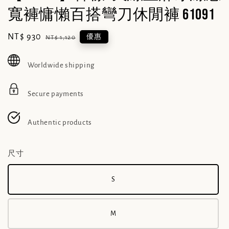
寬褲慵懶百搭彎刀休閒褲 61091
Sale
NT$ 930
Regular
優惠
NT$ 1,120
price
price
Worldwide shipping
Secure payments
Authentic products
尺寸
S
M