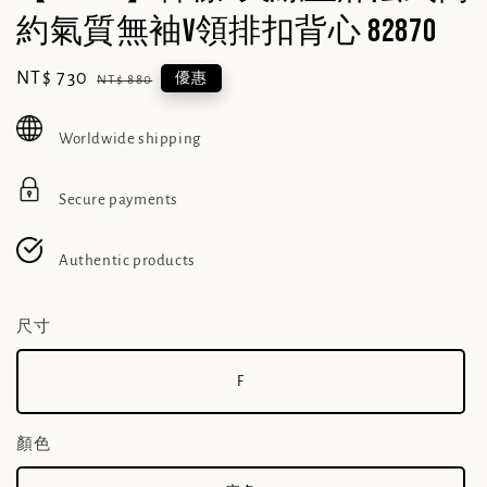
約氣質無袖v領排扣背心 82870
Sale
NT$ 730
Regular
優惠
NT$ 880
price
price
Worldwide shipping
Secure payments
Authentic products
尺寸
F
顏色