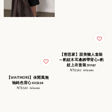
【密思家】甜美懶人套裝
～豹紋木耳邊綁帶背心+豹
紋上衣套裝 51097
Sale
NT$ 560
Regular
NT$ 680
price
price
【WAITMORE】休閒風無
袖純色背心 605226
Sale
NT$ 520
Regular
NT$ 630
price
price