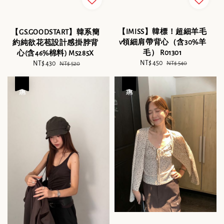
【IMISS】韓標！超細羊毛
【GS.GOODSTART】韓系簡
v領細肩帶背心（含30%羊
約純欲花苞設計感掛脖背
毛） R01301
心(含46%棉料) M5285X
Sale
NT$ 450
Regular
Sale
NT$ 430
Regular
NT$ 540
NT$ 520
price
price
price
price
優惠
優惠