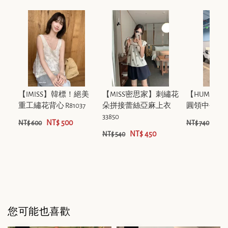
【IMISS】韓標！絕美
【MISS密思家】刺繡花
【HUMSM
重工繡花背心 R81037
朵拼接蕾絲亞麻上衣
圓領中長短袖T
33850
NT$ 500
NT$
NT$ 600
NT$ 740
NT$ 450
NT$ 540
您可能也喜歡