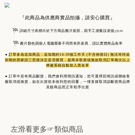
『此商品為供應商實品拍攝，請安心購買』
詳細尺寸表標示於下方商品圖片底部，因手工測量誤差值±3cm
圖片顏色因個人電腦螢幕不同而有所差異，請以實體商品為準
●
訂單多為
追加商品
，追加期約14-30個工作天 (不含例假日) 無法等待追
加期的買家請三思後決定是否購買，超商未取貨或無故取消訂單兩次以上
將被系統自動加入黑名單
●
訂單中若有商品斷貨，我們會利用簡訊通知，您可選擇回簡訊或聯絡客
服取消或換貨，如在出貨前未收到您的回覆，一律直接取消該斷貨商品將
其餘商品照正常程序出貨
左滑看更多☞類似商品