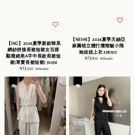
【NEIHE】2026夏季天絲亞
【ING】2026夏季新款韓系
麻圓領立體打攬褶皺小飛
網紗拼接長裙短裙女百搭
袖娃娃上衣 258720
顯瘦絕美A字中長款長裙短
Sale
NT$ 810
Regular
NT$ 970
裙(單賣長裙短裙) 31056
price
price
Sale
NT$ 500
Regular
NT$ 600
price
price
優惠
優惠