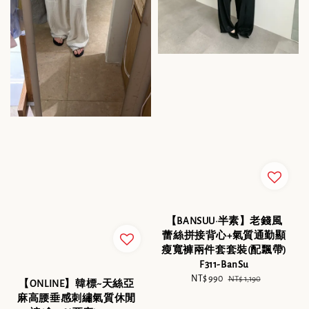
【BANSUU·半素】老錢風
蕾絲拼接背心+氣質通勤顯
瘦寬褲兩件套套裝(配飄帶)
F311-BanSu
Sale
NT$ 990
Regular
NT$ 1,190
【ONLINE】韓標~天絲亞
price
price
麻高腰垂感刺繡氣質休閒