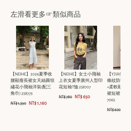
左滑看更多☞類似商品
【NEIHE】2026夏季收
【NEIHE】女士小飛袖
【Y.JIA伊
腰顯瘦長裙女天絲圓領
上衣女夏季廣州人型印
條紋防曬罩
繡花小飛袖洋裝(配三
花短袖T恤 258707
+柔軟顯瘦
角巾) 258773
裙短裙兩件套套
NT$ 650
NT$ 780
7062
NT$ 1,160
NT$ 1,390
NT$
NT$ 600