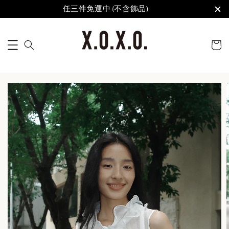
任三件免運中 (不含飾品)