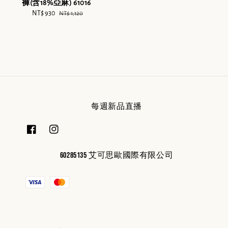
褲(含18%亞麻) 61016
Sale
NT$ 930
Regular
NT$ 1,120
price
price
每週新品直播
60285135 艾可思歐國際有限公司