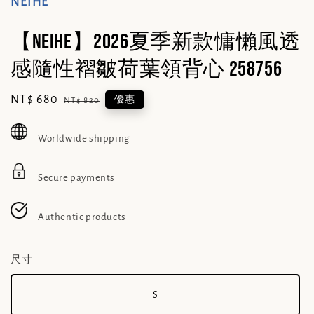
NEIHE
【NEIHE】2026夏季新款慵懶風透
感隨性褶皺荷葉領背心 258756
Sale
NT$ 680
Regular
優惠
NT$ 820
price
price
Worldwide shipping
Secure payments
Authentic products
尺寸
S