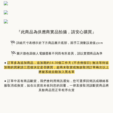
『此商品為供應商實品拍攝，請安心購買』
詳細尺寸表標示於下方商品圖片底部，因手工測量誤差值±3cm
圖片顏色因個人電腦螢幕不同而有所差異，請以實體商品為準
●
訂單多為
追加商品
，追加期約14-30個工作天 (不含例假日) 無法等待追
加期的買家請三思後決定是否購買，超商未取貨或無故取消訂單兩次以上
將被系統自動加入黑名單
●
訂單中若有商品斷貨，我們會利用簡訊通知，您可選擇回簡訊或聯絡客
服取消或換貨，如在出貨前未收到您的回覆，一律直接取消該斷貨商品將
其餘商品照正常程序出貨