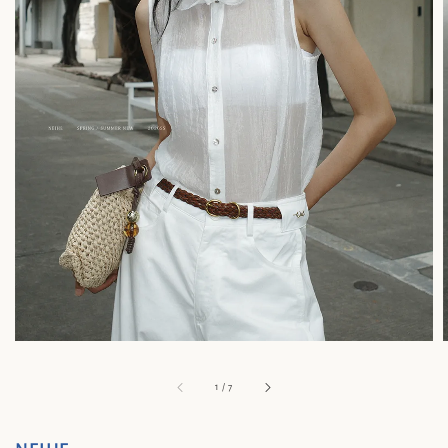
1
/
7