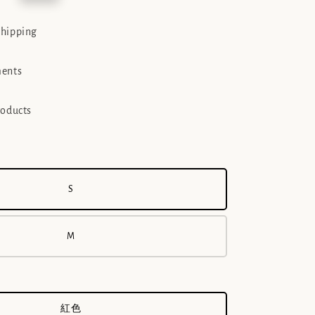
e
shipping
ments
roducts
S
M
紅色