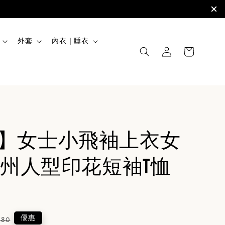
外套
內衣｜睡衣
IHE】女士小飛袖上衣女
州人型印花短袖T恤
lar
優惠
780