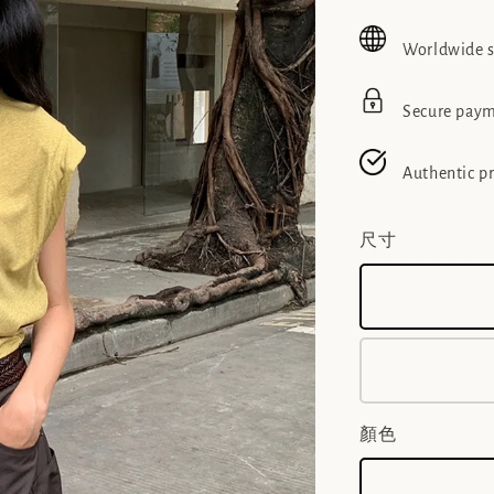
price
pric
Worldwide 
Secure pay
Authentic p
尺寸
顏色