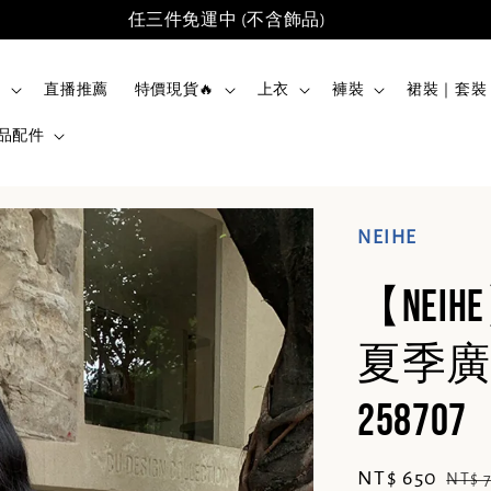
任三件免運中 (不含飾品)
品
直播推薦
特價現貨🔥
上衣
褲裝
裙裝｜套裝
品配件
NEIHE
【NE
夏季廣
258707
Sale
NT$ 650
Regu
NT$ 