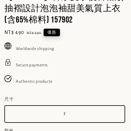
抽褶設計泡泡袖甜美氣質上衣
(含65%棉料) 157902
Sale
NT$ 490
Regular
優惠
NT$ 590
price
price
Worldwide shipping
Secure payments
Authentic products
尺寸
F
顏色