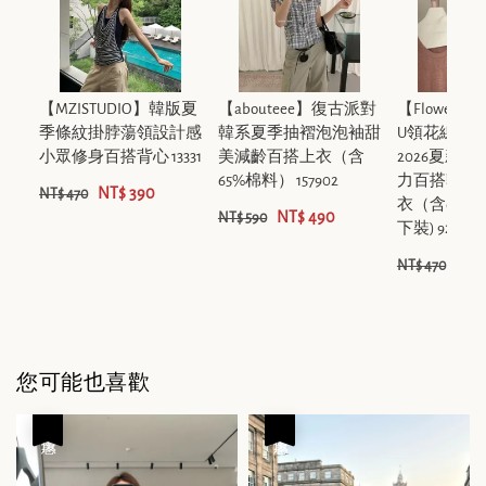
【MZISTUDIO】韓版夏
【abouteee】復古派對
【FlowerAp
季條紋掛脖蕩領設計感
韓系夏季抽褶泡泡袖甜
U領花線彈
小眾修身百搭背心 13331
美減齡百搭上衣（含
2026夏新
65%棉料） 157902
力百搭韓版
NT$ 390
NT$ 470
衣（含65%
NT$ 490
NT$ 590
下裝) 92099
NT$
NT$ 470
您可能也喜歡
優惠
優惠