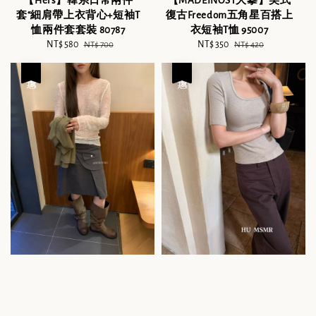
【MADEINOST大摹】美式
【Hers】韓系日常兩件
復古Freedom五角星百搭上
套“細肩帶上衣背心+短袖T
衣短袖T恤 95007
恤兩件套套裝 80787
Sale
NT$ 350
Regular
Sale
NT$ 580
Regular
NT$ 420
NT$ 700
price
price
price
price
優惠
優惠