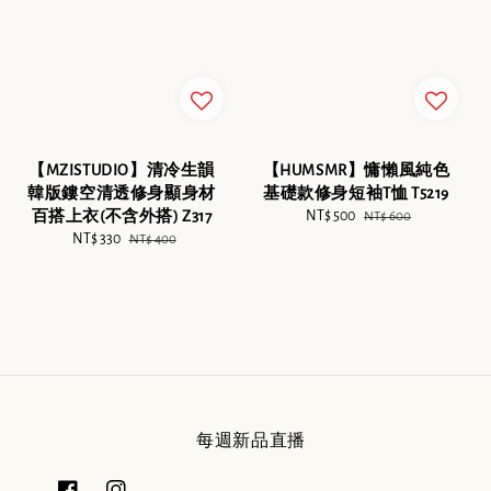
【HUMSMR】慵懶風純色
【MZISTUDIO】清冷生韻
基礎款修身短袖T恤 T5219
韓版鏤空清透修身顯身材
Sale
NT$ 500
Regular
百搭上衣(不含外搭) Z317
NT$ 600
price
price
Sale
NT$ 330
Regular
NT$ 400
price
price
每週新品直播