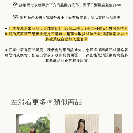
詳細尺寸表標示於下方商品圖片底部，因手工測量誤差值±3cm
圖片顏色因個人電腦螢幕不同而有所差異，請以實體商品為準
●
訂單多為
追加商品
，追加期約14-30個工作天 (不含例假日) 無法等待追
加期的買家請三思後決定是否購買，超商未取貨或無故取消訂單兩次以上
將被系統自動加入黑名單
●
訂單中若有商品斷貨，我們會利用簡訊通知，您可選擇回簡訊或聯絡客
服取消或換貨，如在出貨前未收到您的回覆，一律直接取消該斷貨商品將
其餘商品照正常程序出貨
左滑看更多☞類似商品