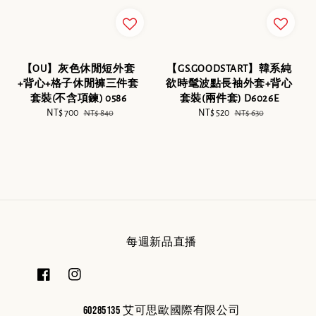
【OU】灰色休閒短外套
【GS.GOODSTART】韓系純
+背心+格子休閒褲三件套
欲時髦波點長袖外套+背心
套裝(不含項鍊) 0586
套裝(兩件套) D6026E
Sale
NT$ 700
Regular
Sale
NT$ 520
Regular
NT$ 840
NT$ 630
price
price
price
price
每週新品直播
60285135 艾可思歐國際有限公司