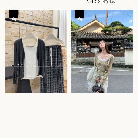
Sale
NT$ 510
Regular
NT$ 620
price
price
優惠
優惠