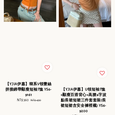
【Y.JIA伊嘉】韓系V領蕾絲
拼接綁帶顯瘦短袖T恤 YS6-
【Y.JIA伊嘉】U領短袖T恤
9161
+顯瘦百搭背心+高腰a字波
Sale
NT$ 360
Regular
點長裙短裙三件套套裝(長
NT$ 430
price
price
裙短裙含安全褲裡襯) YS6-
9200