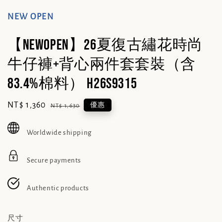
NEW OPEN
【NEWOPEN】26夏復古繡花時尚
牛仔褲+背心兩件套套裝（含
83.4%棉料） H26S9315
Sale
NT$ 1,360
Regular
優惠
NT$ 1,630
price
price
Worldwide shipping
Secure payments
Authentic products
尺寸