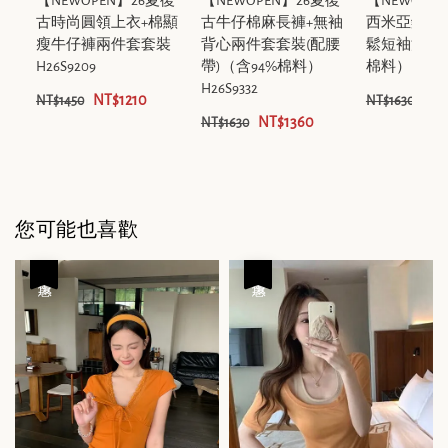
【NEWOPEN】26夏復
【NEWOPEN】26夏復
【NEWOPE
古時尚圓領上衣+棉顯
古牛仔棉麻長褲+無袖
西米亞鏤空
瘦牛仔褲兩件套套裝
背心兩件套套裝(配腰
鬆短袖洋裝（
H26S9209
帶)（含94%棉料）
棉料） H26S9
H26S9332
NT$1210
NT$
NT$1450
NT$1630
NT$1360
NT$1630
您可能也喜歡
優惠
優惠