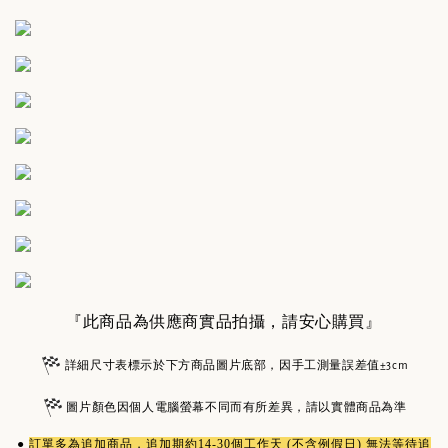
『此商品為供應商實品拍攝，請安心購買』
詳細尺寸表標示於下方商品圖片底部，因手工測量誤差值±3cm
圖片顏色因個人電腦螢幕不同而有所差異，請以實體商品為準
●
訂單多為
追加商品
，追加期約14-30個工作天 (不含例假日) 無法等待追