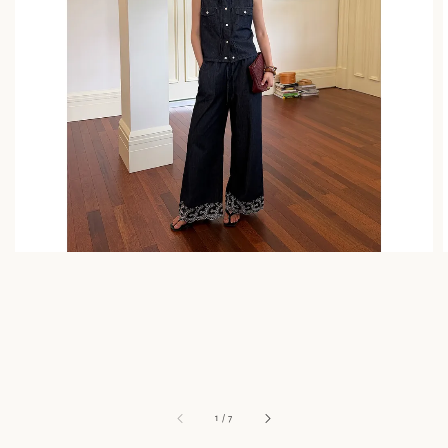
1
/
7