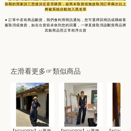
加期的買家請三思後決定是否購買，超商未取貨或無故取消訂單兩次以上
將被系統自動加入黑名單
●
訂單中若有商品斷貨，我們會利用簡訊通知，您可選擇回簡訊或聯絡客
服取消或換貨，如在出貨前未收到您的回覆，一律直接取消該斷貨商品將
其餘商品照正常程序出貨
左滑看更多☞類似商品