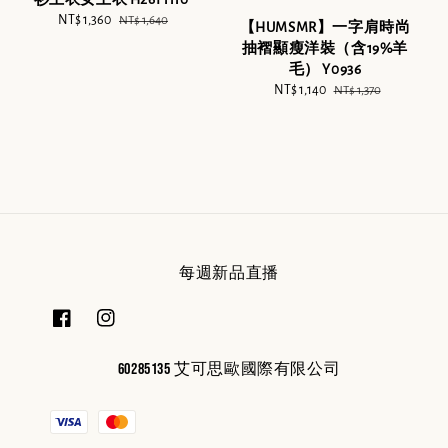
Sale
NT$ 1,360
Regular
NT$ 1,640
【HUMSMR】一字肩時尚
price
price
抽褶顯瘦洋裝（含19%羊
毛） Y0936
Sale
NT$ 1,140
Regular
NT$ 1,370
price
price
每週新品直播
60285135 艾可思歐國際有限公司