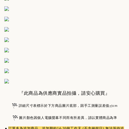
『此商品為供應商實品拍攝，請安心購買』
詳細尺寸表標示於下方商品圖片底部，因手工測量誤差值±3cm
圖片顏色因個人電腦螢幕不同而有所差異，請以實體商品為準
●
訂單多為
追加商品
，追加期約14-30個工作天 (不含例假日) 無法等待追