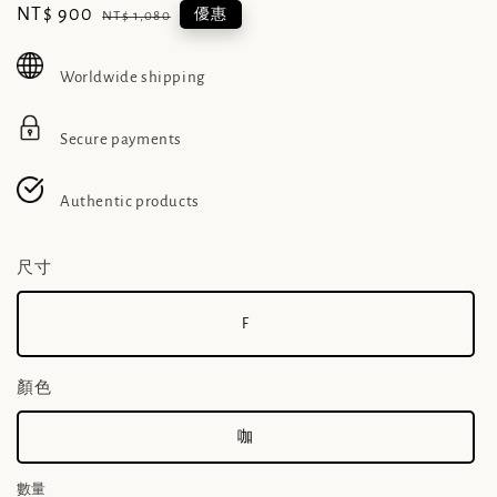
Sale
NT$ 900
Regular
優惠
NT$ 1,080
price
price
Worldwide shipping
Secure payments
Authentic products
尺寸
F
顏色
咖
數量