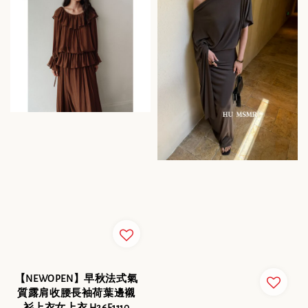
【NEWOPEN】早秋法式氣
質露肩收腰長袖荷葉邊襯
衫上衣女上衣 H26F1110