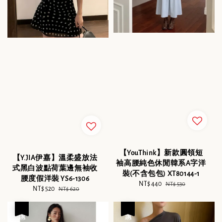
【YouThink】新款圓領短
【Y.JIA伊嘉】溫柔盛放法
袖高腰純色休閒韓系A字洋
式黑白波點荷葉邊無袖收
裝(不含包包) XT80144-1
腰度假洋裝 YS6-1306
Sale
NT$ 440
Regular
NT$ 530
Sale
NT$ 520
Regular
NT$ 620
price
price
price
price
優惠
優惠