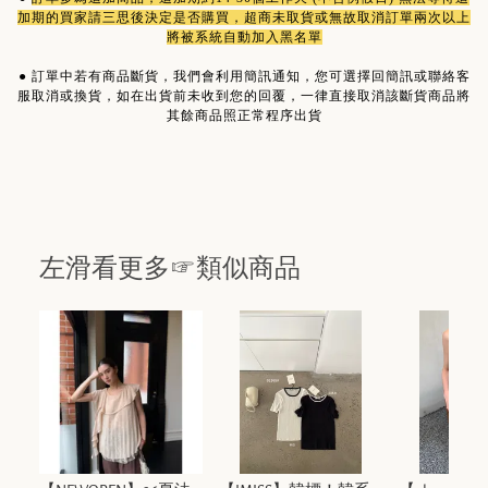
加期的買家請三思後決定是否購買，超商未取貨或無故取消訂單兩次以上
將被系統自動加入黑名單
●
訂單中若有商品斷貨，我們會利用簡訊通知，您可選擇回簡訊或聯絡客
服取消或換貨，如在出貨前未收到您的回覆，一律直接取消該斷貨商品將
其餘商品照正常程序出貨
左滑看更多☞類似商品