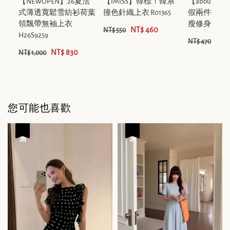
【NEWOPEN】26夏法
【IMISS】韓標！韓系
【aboute
式薄透寬鬆雪紡衫荷葉
撞色針織上衣 R01365
假兩件拼接
領飄帶無袖上衣
瘦修身背心 13
NT$ 460
NT$ 550
H26S9259
NT$
NT$ 470
NT$ 830
NT$ 1,000
您可能也喜歡
優惠
優惠