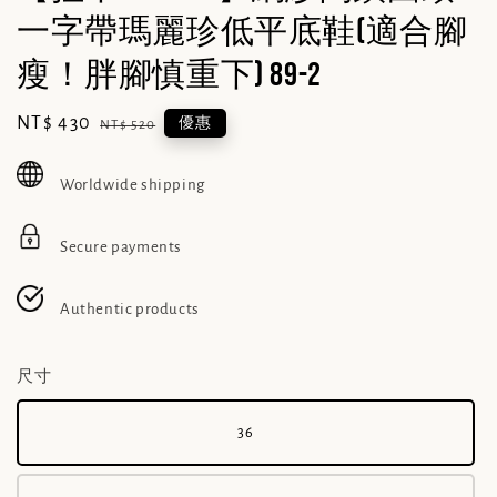
一字帶瑪麗珍低平底鞋(適合腳
瘦！胖腳慎重下) 89-2
Sale
NT$ 430
Regular
優惠
NT$ 520
price
price
Worldwide shipping
Secure payments
Authentic products
尺寸
36