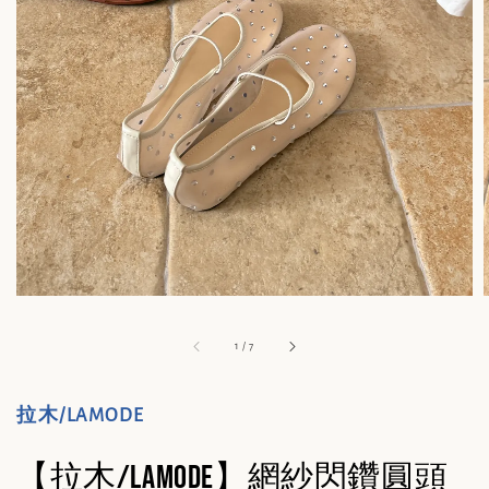
1
/
7
拉木/LAMODE
【拉木/lamode】網紗閃鑽圓頭