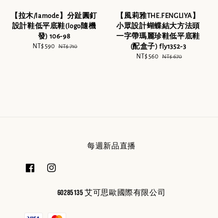
【拉木/lamode】分趾圓釘
【風莉雅THE.FENGLIYA】
設計鞋低平底鞋(logo隨機
小眾設計蝴蝶結大方法頭
發) 106-98
一字帶瑪麗珍鞋低平底鞋
Sale
NT$ 590
Regular
(配盒子) fly1352-3
NT$ 710
price
price
Sale
NT$ 560
Regular
NT$ 670
price
price
每週新品直播
60285135 艾可思歐國際有限公司