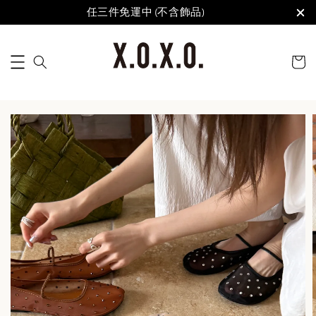
任三件免運中 (不含飾品)