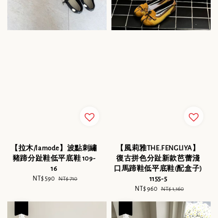
【拉木/lamode】波點刺繡
【風莉雅THE.FENGLIYA】
豬蹄分趾鞋低平底鞋 109-
復古拼色分趾新款芭蕾淺
16
口馬蹄鞋低平底鞋(配盒子)
Sale
NT$ 590
Regular
1155-5
NT$ 710
price
price
Sale
NT$ 960
Regular
NT$ 1,160
price
price
優惠
優惠