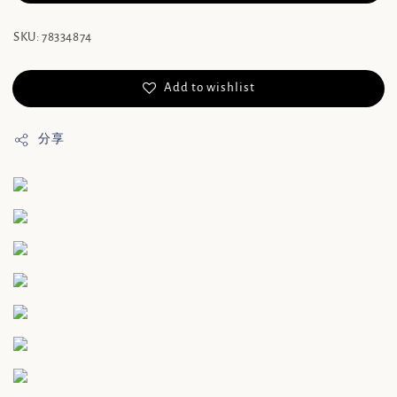
SKU: 78334874
Add to wishlist
分享