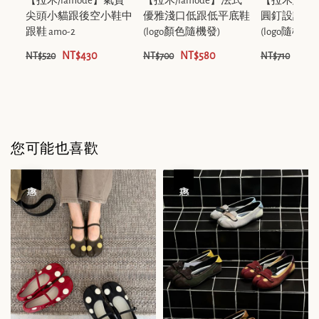
【拉木/lamode】氣質
【拉木/lamode】法式
【拉木/lam
尖頭小貓跟後空小鞋中
優雅淺口低跟低平底鞋
圓釘設計鞋
跟鞋 amo-2
(logo顏色隨機發)
(logo隨機發) 
NT$430
NT$580
NT$
NT$520
NT$700
NT$710
您可能也喜歡
優惠
優惠