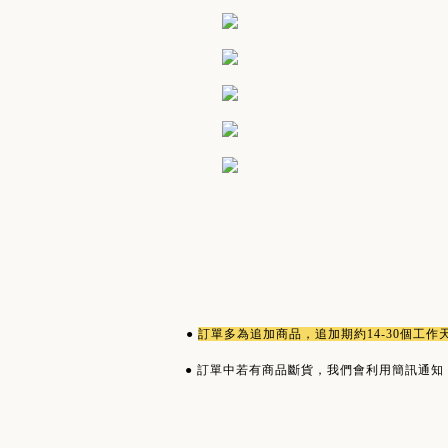
●
訂單多為
追加商品
，追加期約14-30個工
●
訂單中若有商品斷貨，我們會利用簡訊通知