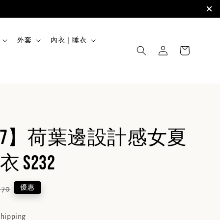
外套
內衣｜睡衣
VEN7】荷葉邊設計感女夏
 S232
lar
優惠
470
e
shipping