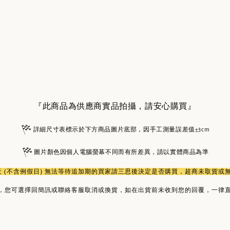
『此商品為供應商實品拍攝，請安心購買』
詳細尺寸表標示於下方商品圖片底部，因手工測量誤差值±3cm
圖片顏色因個人電腦螢幕不同而有所差異，請以實體商品為準
作天 (不含例假日) 無法等待追加期的買家請三思後決定是否購買，超商未取貨
，您可選擇回簡訊或聯絡客服取消或換貨，如在出貨前未收到您的回覆，一律