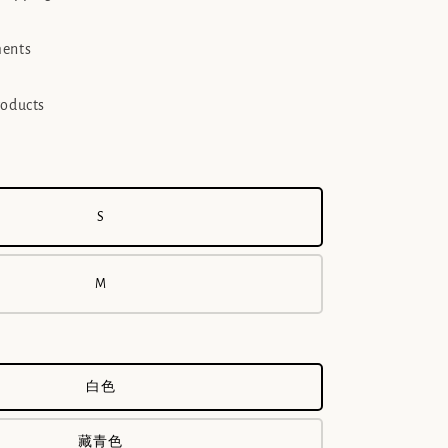
ments
roducts
S
M
白色
藏青色