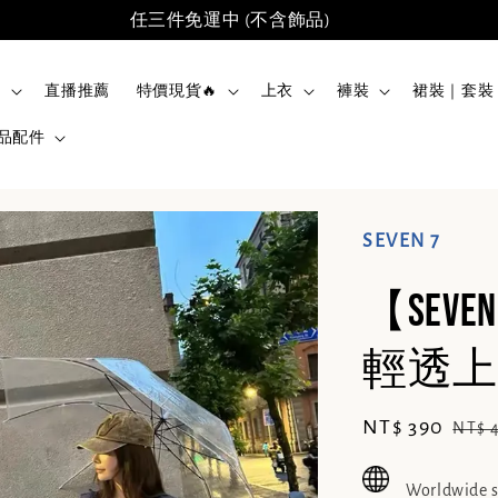
任三件免運中 (不含飾品)
品
直播推薦
特價現貨🔥
上衣
褲裝
裙裝｜套裝
品配件
SEVEN 7
【SE
輕透上衣
Sale
NT$ 390
Regu
NT$ 
price
pric
Worldwide 