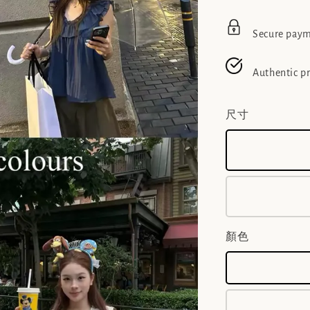
Secure pay
Authentic p
尺寸
顏色