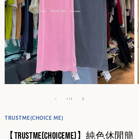
1
/
3
TRUSTME(CHOICE ME)
【TRUSTME(CHOICEME)】純色休閒簡