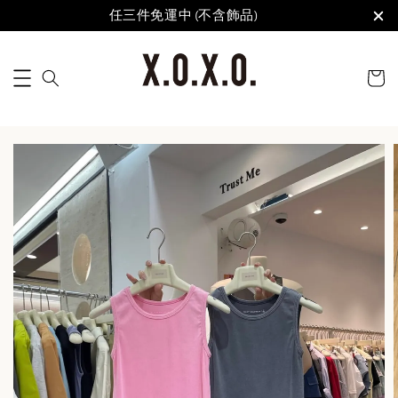
任三件免運中 (不含飾品)