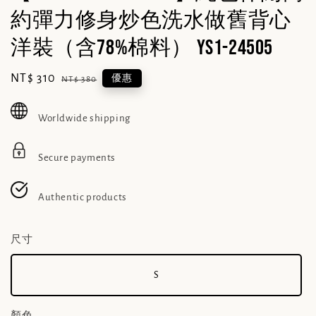
約彈力修身炒色洗水做舊背心
洋裝（含78%棉料） YS1-24505
Sale
NT$ 310
Regular
優惠
NT$ 380
price
price
Worldwide shipping
Secure payments
Authentic products
尺寸
S
顏色