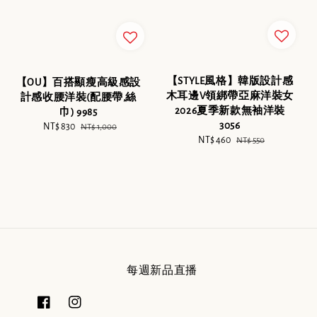
【STYLE風格】韓版設計感
【OU】百搭顯瘦高級感設
木耳邊V領綁帶亞麻洋裝女
計感收腰洋裝(配腰帶,絲
2026夏季新款無袖洋裝
巾) 9985
3056
Sale
NT$ 830
Regular
NT$ 1,000
Sale
NT$ 460
Regular
NT$ 550
price
price
price
price
每週新品直播