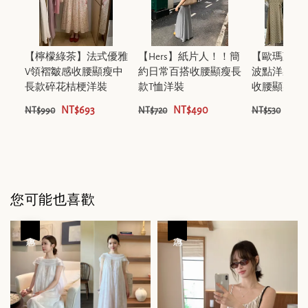
【檸檬綠茶】法式優雅
【Hers】紙片人！！簡
【歐瑪萊】
V領褶皺感收腰顯瘦中
約日常百搭收腰顯瘦長
波點洋裝夏
長款碎花桔梗洋裝
款T恤洋裝
收腰顯瘦長
NT$693
NT$490
NT$
NT$990
NT$720
NT$530
您可能也喜歡
優惠
優惠