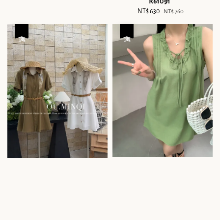
R61091
Sale
NT$ 630
Regular
NT$ 760
price
price
優惠
優惠