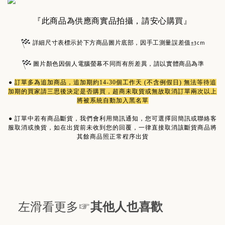
『此商品為供應商實品拍攝，請安心購買』
詳細尺寸表標示於下方商品圖片底部，因手工測量誤差值±3cm
圖片顏色因個人電腦螢幕不同而有所差異，請以實體商品為準
●
訂單多為
追加商品
，追加期約14-30個工作天 (不含例假日) 無法等待追
加期的買家請三思後決定是否購買，超商未取貨或無故取消訂單兩次以上
將被系統自動加入黑名單
●
訂單中若有商品斷貨，我們會利用簡訊通知，您可選擇回簡訊或聯絡客
服取消或換貨，如在出貨前未收到您的回覆，一律直接取消該斷貨商品將
其餘商品照正常程序出貨
左滑看更多☞
其他人也喜歡