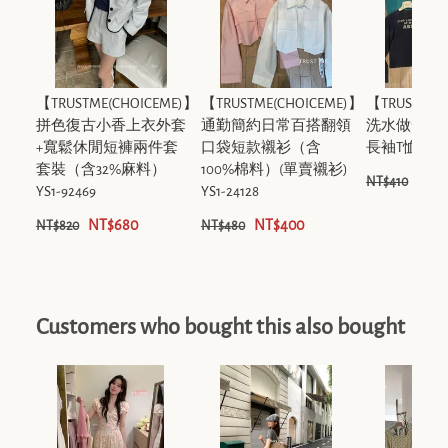
【TRUSTME(CHOICEME)】
【TRUSTME(CHOICEME)】
【TRUSTME(
拼色復古小香上衣外套
通勤簡約日常百搭翻領
洗水做舊字
+寬鬆休閒短褲兩件套
口袋短款襯衫（含
長袖T恤 YS1-3
套裝（含32%麻料）
100%棉料）(單賣襯衫)
NT$
NT$410
YS1-92469
YS1-24128
NT$680
NT$400
NT$820
NT$480
Customers who bought this also bought