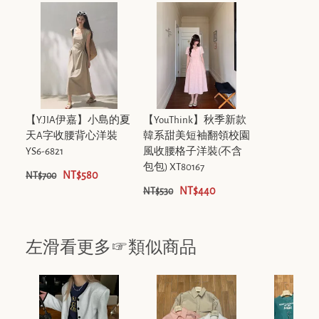
【Y.JIA伊嘉】小島的夏
【YouThink】秋季新款
天A字收腰背心洋裝
韓系甜美短袖翻領校園
YS6-6821
風收腰格子洋裝(不含
包包) XT80167
NT$580
NT$700
NT$440
NT$530
左滑看更多☞類似商品