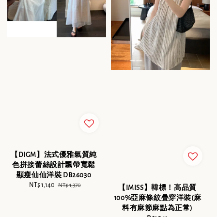
【DIGM】法式優雅氣質純
色拼接蕾絲設計飄帶寬鬆
顯瘦仙仙洋裝 DB26030
Sale
NT$ 1,140
Regular
NT$ 1,370
【IMISS】韓標！高品質
price
price
100%亞麻條紋疊穿洋裝(麻
料有麻節麻點為正常)