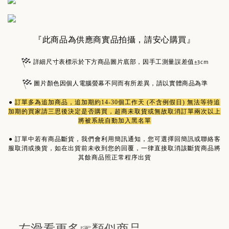
『此商品為供應商實品拍攝，請安心購買』
詳細尺寸表標示於下方商品圖片底部，因手工測量誤差值±3cm
圖片顏色因個人電腦螢幕不同而有所差異，請以實體商品為準
●
訂單多為
追加商品
，追加期約14-30個工作天 (不含例假日) 無法等待追
加期的買家請三思後決定是否購買，超商未取貨或無故取消訂單兩次以上
將被系統自動加入黑名單
●
訂單中若有商品斷貨，我們會利用簡訊通知，您可選擇回簡訊或聯絡客
服取消或換貨，如在出貨前未收到您的回覆，一律直接取消該斷貨商品將
其餘商品照正常程序出貨