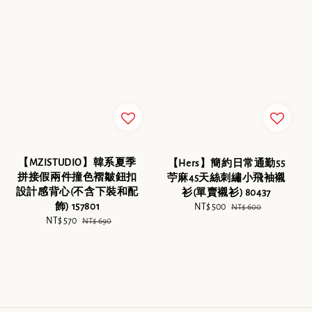
【MZISTUDIO】韓系夏季
【Hers】簡約日常通勤55
拼接假兩件撞色褶皺鈕扣
苧麻45天絲刺繡小飛袖襯
設計感背心(不含下裝和配
衫(單賣襯衫) 80437
飾) 157801
Sale
NT$ 500
Regular
NT$ 600
Sale
NT$ 570
Regular
price
price
NT$ 690
price
price