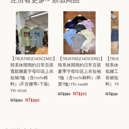
左滑看更多☞類似商品
【TRUSTME(CHOICEME)】
【TRUSTME(CHOICEME)】
【TRUSTME(
韓系休閒簡約日常百搭
韓系休閒簡約日常百搭
韓系休閒簡
寬鬆圖案字母印花上衣
夏季字母印花上衣短袖
低腰工裝口
短袖T恤（含100%棉
T恤（含100%棉料）(單
長裙短裙（含
料）(不含腰帶+下裝)
賣T恤) YS1-24488
料） YS1-243
YS1-31095
NT$310
NT$
NT$380
NT$530
NT$290
NT$350