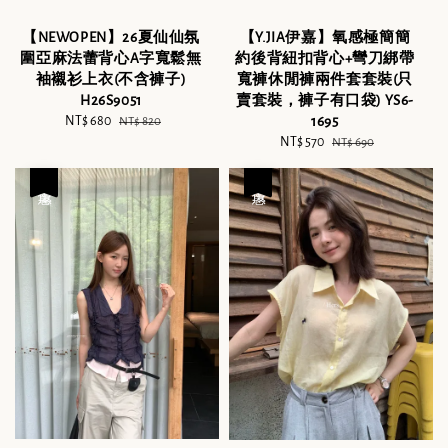
【NEWOPEN】26夏仙仙氛
【Y.JIA伊嘉】氧感極簡簡
圍亞麻法蕾背心A字寬鬆無
約後背紐扣背心+彎刀綁帶
袖襯衫上衣(不含褲子)
寬褲休閒褲兩件套套裝(只
H26S9051
賣套裝，褲子有口袋) YS6-
Sale
NT$ 680
Regular
1695
NT$ 820
price
price
Sale
NT$ 570
Regular
NT$ 690
price
price
優惠
優惠