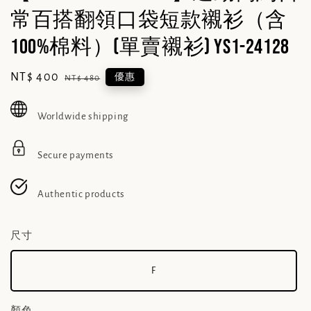
常百搭翻領口袋短款襯衫（含
100%棉料）(單賣襯衫) YS1-24128
Sale
NT$ 400
Regular
優惠
NT$ 480
price
price
Worldwide shipping
Secure payments
Authentic products
尺寸
F
顏色