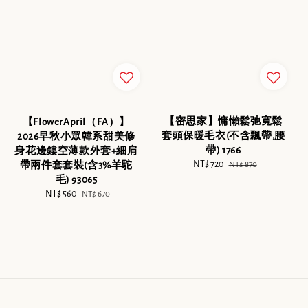
【密思家】慵懶鬆弛寬鬆
【FlowerApril（FA）】
套頭保暖毛衣(不含飄帶,腰
2026早秋小眾韓系甜美修
帶) 1766
身花邊鏤空薄款外套+細肩
Sale
NT$ 720
Regular
帶兩件套套裝(含3%羊駝
NT$ 870
price
price
毛) 93065
Sale
NT$ 560
Regular
NT$ 670
price
price