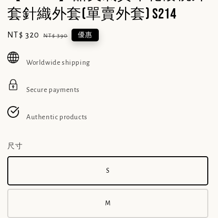
套針織外套(單賣外套) S214
Sale
NT$ 320
Regular
優惠
NT$ 390
price
price
Worldwide shipping
Secure payments
Authentic products
尺寸
S
M