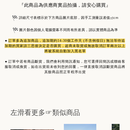
『此商品為供應商實品拍攝，請安心購買』
詳細尺寸表標示於下方商品圖片底部，因手工測量誤差值±3cm
圖片顏色因個人電腦螢幕不同而有所差異，請以實體商品為準
●
訂單多為
追加商品
，追加期約14-30個工作天 (不含例假日) 無法等待追
加期的買家請三思後決定是否購買，超商未取貨或無故取消訂單兩次以上
將被系統自動加入黑名單
●
訂單中若有商品斷貨，我們會利用簡訊通知，您可選擇回簡訊或聯絡客
服取消或換貨，如在出貨前未收到您的回覆，一律直接取消該斷貨商品將
其餘商品照正常程序出貨
左滑看更多☞類似商品