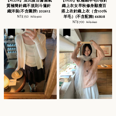
【ALLIN】法式復古慵懶氣
【INSS】軟糯細羊毛U領針
質極簡針織不規則斗篷針
織上衣女早秋修身顯瘦百
織洋裝(不含圍脖) 202612
搭上衣針織上衣（含100%
Sale
NT$ 750
Regular
羊毛）(不含配飾) 66808
NT$ 900
price
price
Sale
NT$ 700
Regular
NT$ 840
price
price
優惠
優惠