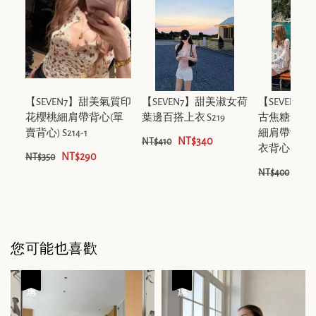
【SEVEN7】甜美氣質印
【SEVEN7】甜美淑女荷
【SEVEN7
花櫻桃細肩帶背心(單
葉邊百搭上衣 S219
古焦糖暈染
賣背心) S214-1
細肩帶背心
NT$340
NT$410
衣背心 S223
NT$290
NT$350
NT$
NT$400
您可能也喜歡
優惠
優惠