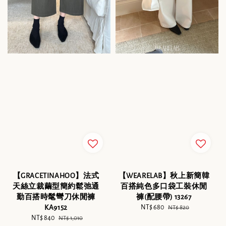
【GRACETINAHOO】法式
【WEARELAB】秋上新簡韓
天絲立裁繭型簡約鬆弛通
百搭純色多口袋工裝休閒
勤百搭時髦彎刀休閒褲
褲(配腰帶) 13267
KA9152
Sale
NT$ 680
Regular
NT$ 820
Sale
NT$ 840
Regular
price
price
NT$ 1,010