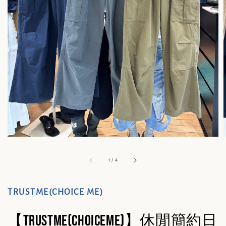
1
/
4
TRUSTME(CHOICE ME)
【TRUSTME(CHOICEME)】休閒簡約日