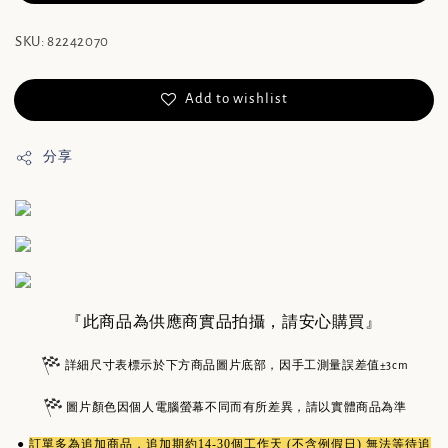
SKU: 82242070
Add to wishlist
分享
『此商品為供應商實品拍攝，請安心購買』
詳細尺寸表標示於下方商品圖片底部，因手工測量誤差值±3cm
圖片顏色因個人電腦螢幕不同而有所差異，請以實體商品為準
●
訂單多為
追加商品
，追加期約14-30個工作天 (不含例假日) 無法等待追