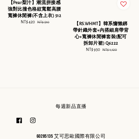
【Pear梨汁】潮流拼接感
強對比撞色格紋寬鬆高腰
寬褲休閒褲(不含上衣) 512
Sale
NT$ 420
Regular
NT$ 510
【RS.WHMT】韓系慵懶綁
price
price
帶針織外套+內搭細肩帶背
心+寬褲休閒褲套裝(配可
拆卸片裙) Q6222
Sale
NT$ 930
Regular
NT$ 1,120
price
price
每週新品直播
60285135 艾可思歐國際有限公司