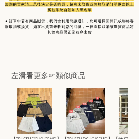
加期的買家請三思後決定是否購買，超商未取貨或無故取消訂單兩次以上
將被系統自動加入黑名單
●
訂單中若有商品斷貨，我們會利用簡訊通知，您可選擇回簡訊或聯絡客
服取消或換貨，如在出貨前未收到您的回覆，一律直接取消該斷貨商品將
其餘商品照正常程序出貨
左滑看更多☞類似商品