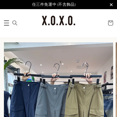
任三件免運中 (不含飾品)