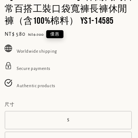
常百搭工裝口袋寬褲長褲休閒
褲（含100%棉料） YS1-14585
Sale
NT$ 580
Regular
優惠
NT$ 700
price
price
Worldwide shipping
Secure payments
Authentic products
尺寸
S