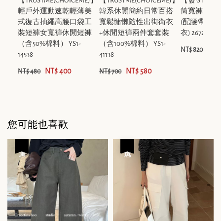
【TRUSTME(CHOICEME)】
【TRUSTME(CHOICEME)】
【發·STUD
輕戶外運動速乾輕薄美
韓系休閒簡約日常百搭
筒寬褲洗水
式復古抽繩高腰口袋工
寬鬆慵懶隨性出街衛衣
(配腰帶)(不
裝短褲女寬褲休閒短褲
+休閒短褲兩件套套裝
衣) 26723
（含50%棉料） YS1-
（含100%棉料） YS1-
NT$
NT$ 820
14538
41138
NT$ 400
NT$ 580
NT$ 480
NT$ 700
您可能也喜歡
優惠
優惠