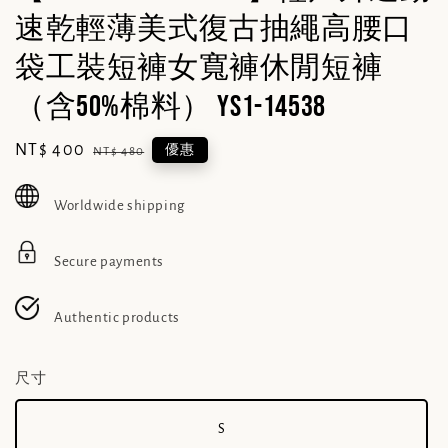
速乾輕薄美式復古抽繩高腰口
袋工裝短褲女寬褲休閒短褲
（含50%棉料） YS1-14538
Sale
NT$ 400
Regular
優惠
NT$ 480
price
price
Worldwide shipping
Secure payments
Authentic products
尺寸
S