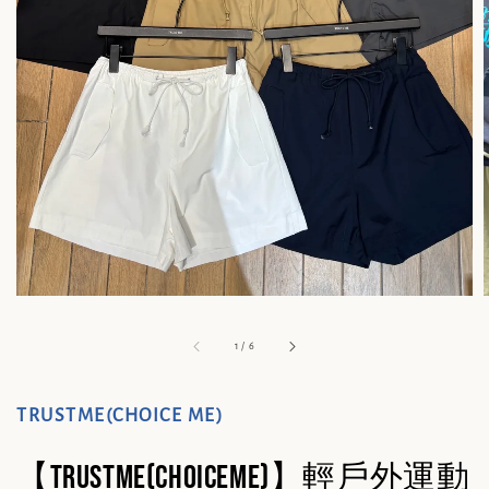
1
/
6
TRUSTME(CHOICE ME)
【TRUSTME(CHOICEME)】輕戶外運動