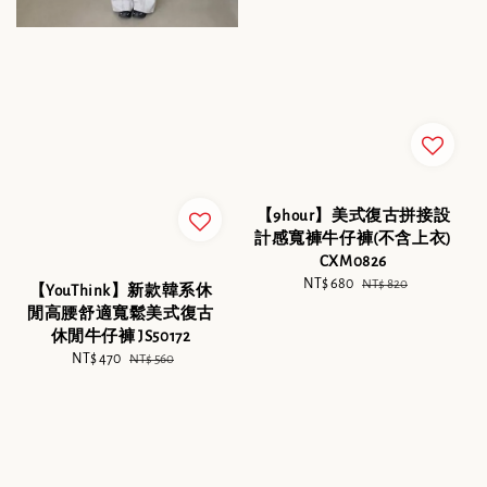
【9hour】美式復古拼接設
計感寬褲牛仔褲(不含上衣)
CXM0826
Sale
NT$ 680
Regular
NT$ 820
【YouThink】新款韓系休
price
price
閒高腰舒適寬鬆美式復古
休閒牛仔褲 JS50172
Sale
NT$ 470
Regular
NT$ 560
price
price