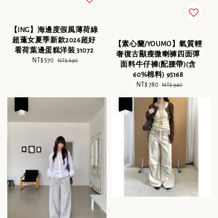
【ING】海邊度假風薄荷綠
超蓬女夏季新款2026超好
【素心蘭/YOUMO】氣質輕
看荷葉邊蛋糕洋裝 31072
奢復古顯瘦微喇褲四面彈
Sale
NT$ 570
Regular
NT$ 690
面料牛仔褲(配腰帶)(含
price
price
60%棉料) 95168
Sale
NT$ 780
Regular
NT$ 940
price
price
優惠
優惠