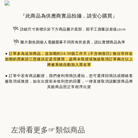
『此商品為供應商實品拍攝，請安心購買』
詳細尺寸表標示於下方商品圖片底部，因手工測量誤差值±3cm
圖片顏色因個人電腦螢幕不同而有所差異，請以實體商品為準
●
訂單多為
追加商品
，追加期約14-30個工作天 (不含例假日) 無法等待追
加期的買家請三思後決定是否購買，超商未取貨或無故取消訂單兩次以上
將被系統自動加入黑名單
●
訂單中若有商品斷貨，我們會利用簡訊通知，您可選擇回簡訊或聯絡客
服取消或換貨，如在出貨前未收到您的回覆，一律直接取消該斷貨商品將
其餘商品照正常程序出貨
左滑看更多☞類似商品