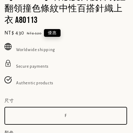
翻領撞色條紋中性百搭針織上
衣 A80113
Sale
NT$ 430
Regular
優惠
NT$ 520
price
price
Worldwide shipping
Secure payments
Authentic products
尺寸
F
顏色