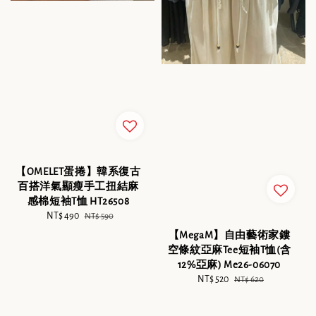
【OMELET蛋捲】韓系復古
百搭洋氣顯瘦手工扭結麻
感棉短袖T恤 HT26508
Sale
NT$ 490
Regular
NT$ 590
price
price
【MegaM】自由藝術家鏤
空條紋亞麻Tee短袖T恤(含
12%亞麻) Me26-06070
Sale
NT$ 520
Regular
NT$ 620
price
price