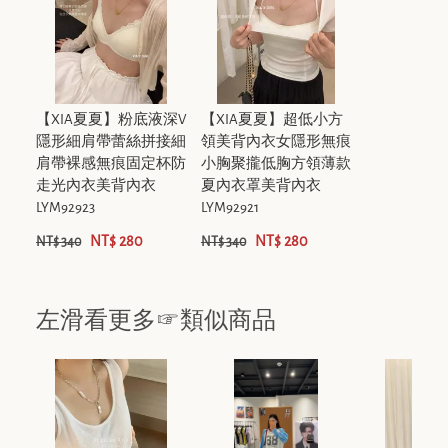
【XIA夏夏】粉底液深V
【XIA夏夏】超低小方
隱形細肩帶蕾絲拼接細
領美背內衣女隱形無痕
肩帶裸感無痕固定杯防
小胸聚攏低胸方領薄款
走光內衣美背內衣
夏內衣罩美背內衣
LYM92923
LYM92921
NT$ 280
NT$ 280
NT$ 340
NT$ 340
左滑看更多☞類似商品