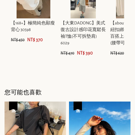
【168+】極簡純色顯瘦
【大東DADONG】美式
【aboute
背心 30598
復古設計感印花寬鬆長
紐扣綁帶收
袖T恤(不可拆墊肩)
百搭上衣(含1
NT$ 370
NT$ 450
6029
(腰帶可拆卸) 1
NT$ 390
NT$
NT$ 470
NT$ 620
您可能也喜歡
優惠
優惠