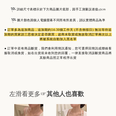
詳細尺寸表標示於下方商品圖片底部，因手工測量誤差值±3cm
圖片顏色因個人電腦螢幕不同而有所差異，請以實體商品為準
●
訂單多為
追加商品
，追加期約14-30個工作天 (不含例假日) 無法等待追
加期的買家請三思後決定是否購買，超商未取貨或無故取消訂單兩次以上
將被系統自動加入黑名單
●
訂單中若有商品斷貨，我們會利用簡訊通知，您可選擇回簡訊或聯絡客
服取消或換貨，如在出貨前未收到您的回覆，一律直接取消該斷貨商品將
其餘商品照正常程序出貨
左滑看更多☞
其他人也喜歡