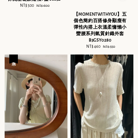
Sale
NT$ 500
Regular
NT$ 600
price
price
【MOMENTWITHYOU】五
個色簡約百搭修身顯瘦有
彈性內搭上衣溫柔慵懶小
蠻腰系列氣質針織外套
B3GSY0280
Sale
NT$ 460
Regular
NT$ 550
price
price
優惠
優惠