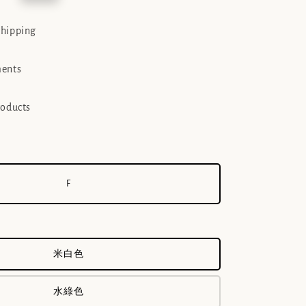
e
shipping
ments
roducts
F
米白色
水綠色