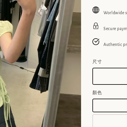
price
pric
Worldwide 
Secure pay
Authentic p
尺寸
顏色