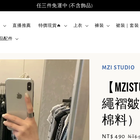
任三件免運中 (不含飾品)
品
直播推薦
特價現貨🔥
上衣
褲裝
裙裝｜套裝
品配件
MZI STUDIO
【MZI
繩褶皺
棉料）(
Sale
NT$ 490
Reg
NT$ 