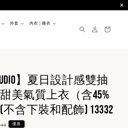
外套
內衣｜睡衣
STUDIO】夏日設計感雙抽
甜美氣質上衣（含45%
不含下裝和配飾) 13332
ular
優惠
590